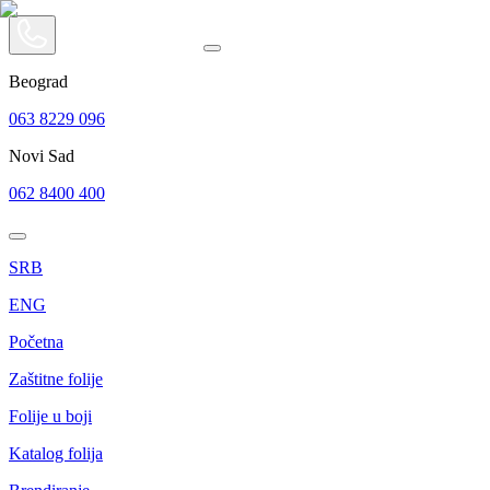
Beograd
063 8229 096
Novi Sad
062 8400 400
SRB
ENG
Početna
Zaštitne folije
Folije u boji
Katalog folija