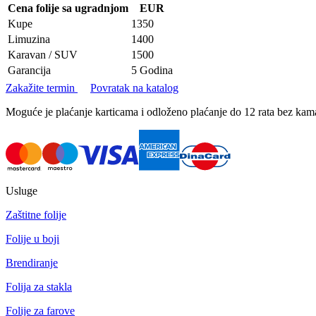
Cena folije sa ugradnjom
EUR
Kupe
1350
Limuzina
1400
Karavan / SUV
1500
Garancija
5 Godina
Zakažite termin
Povratak na katalog
Moguće je plaćanje karticama i odloženo plaćanje do 12 rata bez k
Usluge
Zaštitne folije
Folije u boji
Brendiranje
Folija za stakla
Folije za farove