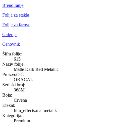
Brendiranje
Folija za stakla
Folije za farove
Galerija
Cenovnik
Matte Dark Red Metallic
Šifra folije:
615
Naziv folije:
Matte Dark Red Metallic
Proizvođač:
ORACAL
Serijski broj:
368M
Boja:
Crvena
Efekat:
film_effects.mat metalik
Kategorija:
Premium