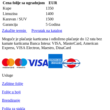
Cena folije sa ugradnjom
EUR
Kupe
1350
Limuzina
1400
Karavan / SUV
1500
Garancija
5 Godina
Zakažite termin
Povratak na katalog
Moguće je plaćanje karticama i odloženo plaćanje do 12 rata bez
kamate karticama Banca Intesa: VISA, MasterCard, American
Express, VISA Electron, Maestro, DinaCard
Usluge
Zaštitne folije
Folije u boji
Brendiranje
Folija za stakla