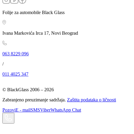
Folije za automobile Black Glass
Ivana Markovića Irca 17, Novi Beograd
063 8229 096
/
011 4025 347
© BlackGlass 2006 –
2026
Zabranjeno preuzimanje sadržaja.
Zaštita podataka o ličnosti
Pozovi
E - mail
SMS
Viber
WhatsApp Chat