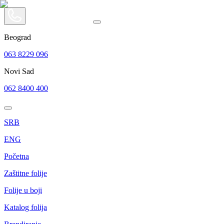
Beograd
063 8229 096
Novi Sad
062 8400 400
SRB
ENG
Početna
Zaštitne folije
Folije u boji
Katalog folija