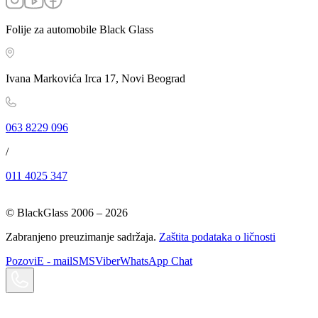
Folije za automobile Black Glass
Ivana Markovića Irca 17, Novi Beograd
063 8229 096
/
011 4025 347
© BlackGlass 2006 –
2026
Zabranjeno preuzimanje sadržaja.
Zaštita podataka o ličnosti
Pozovi
E - mail
SMS
Viber
WhatsApp Chat