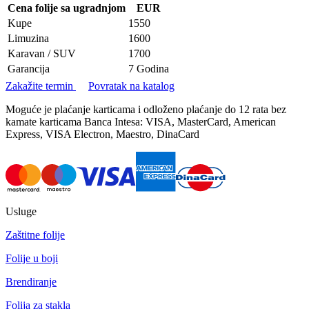
Cena folije sa ugradnjom
EUR
Kupe
1550
Limuzina
1600
Karavan / SUV
1700
Garancija
7 Godina
Zakažite termin
Povratak na katalog
Moguće je plaćanje karticama i odloženo plaćanje do 12 rata bez
kamate karticama Banca Intesa: VISA, MasterCard, American
Express, VISA Electron, Maestro, DinaCard
Usluge
Zaštitne folije
Folije u boji
Brendiranje
Folija za stakla