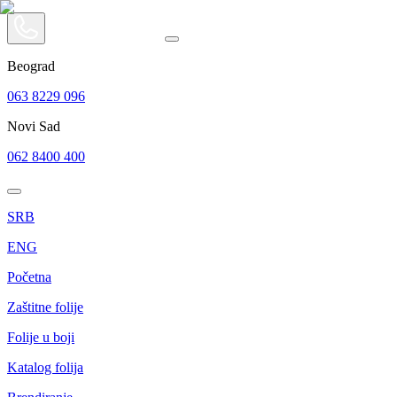
Beograd
063 8229 096
Novi Sad
062 8400 400
SRB
ENG
Početna
Zaštitne folije
Folije u boji
Katalog folija