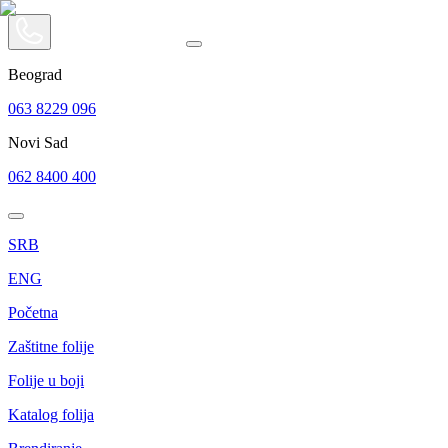
Beograd
063 8229 096
Novi Sad
062 8400 400
SRB
ENG
Početna
Zaštitne folije
Folije u boji
Katalog folija