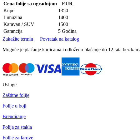
Cena folije sa ugradnjom
EUR
Kupe
1350
Limuzina
1400
Karavan / SUV
1500
Garancija
5 Godina
Zakažite termin
Povratak na katalog
Moguće je plaćanje karticama i odloženo plaćanje do 12 rata bez k
Usluge
Zaštitne folije
Folije u boji
Brendiranje
Folija za stakla
Folije za farove