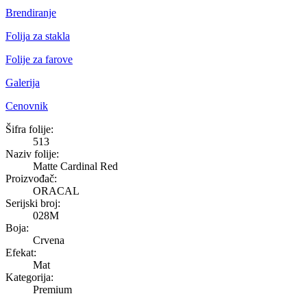
Brendiranje
Folija za stakla
Folije za farove
Galerija
Cenovnik
Matte Cardinal Red
Šifra folije:
513
Naziv folije:
Matte Cardinal Red
Proizvođač:
ORACAL
Serijski broj:
028M
Boja:
Crvena
Efekat:
Mat
Kategorija:
Premium