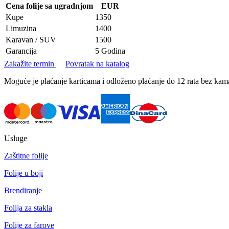
Cena folije sa ugradnjom
EUR
Kupe
1350
Limuzina
1400
Karavan / SUV
1500
Garancija
5 Godina
Zakažite termin
Povratak na katalog
Moguće je plaćanje karticama i odloženo plaćanje do 12 rata bez k
Usluge
Zaštitne folije
Folije u boji
Brendiranje
Folija za stakla
Folije za farove