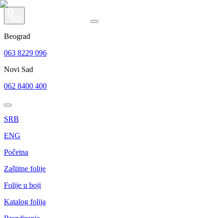
Beograd
063 8229 096
Novi Sad
062 8400 400
SRB
ENG
Početna
Zaštitne folije
Folije u boji
Katalog folija