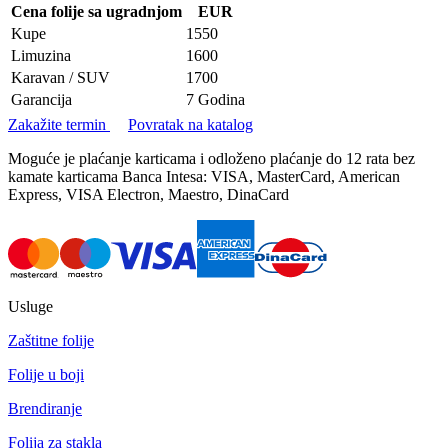
Cena folije sa ugradnjom
EUR
Kupe
1550
Limuzina
1600
Karavan / SUV
1700
Garancija
7 Godina
Zakažite termin
Povratak na katalog
Moguće je plaćanje karticama i odloženo plaćanje do 12 rata bez
kamate karticama Banca Intesa: VISA, MasterCard, American
Express, VISA Electron, Maestro, DinaCard
Usluge
Zaštitne folije
Folije u boji
Brendiranje
Folija za stakla