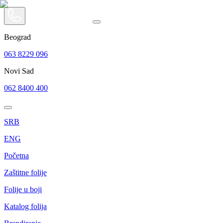
Beograd
063 8229 096
Novi Sad
062 8400 400
SRB
ENG
Početna
Zaštitne folije
Folije u boji
Katalog folija