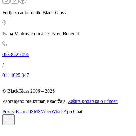
Folije za automobile Black Glass
Ivana Markovića Irca 17, Novi Beograd
063 8229 096
/
011 4025 347
© BlackGlass 2006 –
2026
Zabranjeno preuzimanje sadržaja.
Zaštita podataka o ličnosti
Pozovi
E - mail
SMS
Viber
WhatsApp Chat