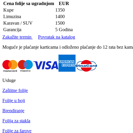
Cena folije sa ugradnjom
EUR
Kupe
1350
Limuzina
1400
Karavan / SUV
1500
Garancija
5 Godina
Zakažite termin
Povratak na katalog
Moguće je plaćanje karticama i odloženo plaćanje do 12 rata bez k
Usluge
Zaštitne folije
Folije u boji
Brendiranje
Folija za stakla
Folije za farove