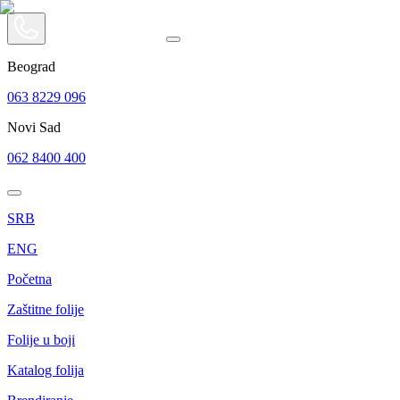
Beograd
063 8229 096
Novi Sad
062 8400 400
SRB
ENG
Početna
Zaštitne folije
Folije u boji
Katalog folija