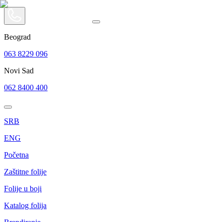
Beograd
063 8229 096
Novi Sad
062 8400 400
SRB
ENG
Početna
Zaštitne folije
Folije u boji
Katalog folija