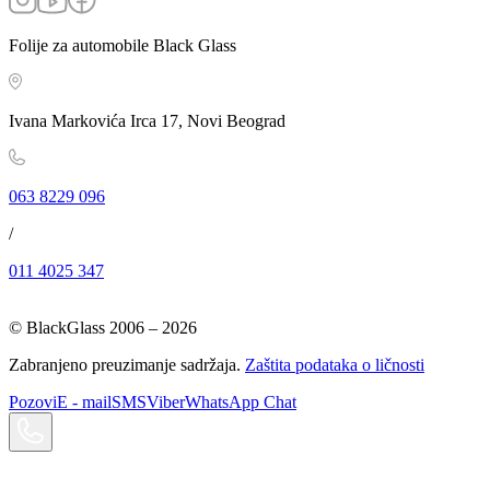
Folije za automobile Black Glass
Ivana Markovića Irca 17, Novi Beograd
063 8229 096
/
011 4025 347
© BlackGlass 2006 –
2026
Zabranjeno preuzimanje sadržaja.
Zaštita podataka o ličnosti
Pozovi
E - mail
SMS
Viber
WhatsApp Chat