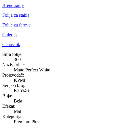
Brendiranje
Folija za stakla
Folije za farove
Galerija
Cenovnik
Matte Perfect White
Šifra folije:
360
Naziv folije:
Matte Perfect White
Proizvođač:
KPMF
Serijski broj:
K75546
Boja:
Bela
Efekat:
Mat
Kategorija:
Premium Plus