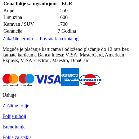
Cena folije sa ugradnjom
EUR
Kupe
1550
Limuzina
1600
Karavan / SUV
1700
Garancija
7 Godina
Zakažite termin
Povratak na katalog
Moguće je plaćanje karticama i odloženo plaćanje do 12 rata bez
kamate karticama Banca Intesa: VISA, MasterCard, American
Express, VISA Electron, Maestro, DinaCard
Usluge
Zaštitne folije
Folije u boji
Brendiranje
Folija za stakla