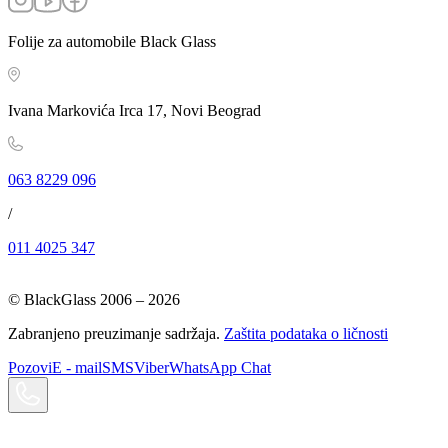
Folije za automobile Black Glass
Ivana Markovića Irca 17, Novi Beograd
063 8229 096
/
011 4025 347
© BlackGlass 2006 –
2026
Zabranjeno preuzimanje sadržaja.
Zaštita podataka o ličnosti
Pozovi
E - mail
SMS
Viber
WhatsApp Chat