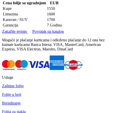
Cena folije sa ugradnjom
EUR
Kupe
1550
Limuzina
1600
Karavan / SUV
1700
Garancija
7 Godina
Zakažite termin
Povratak na katalog
Moguće je plaćanje karticama i odloženo plaćanje do 12 rata bez
kamate karticama Banca Intesa: VISA, MasterCard, American
Express, VISA Electron, Maestro, DinaCard
Usluge
Zaštitne folije
Folije u boji
Brendiranje
Folija za stakla