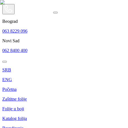
Beograd
063 8229 096
Novi Sad
062 8400 400
SRB
ENG
Početna
Zaštitne folije
Folije u boji
Katalog folija