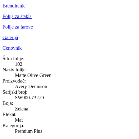
Brendiranje
Folija za stakla
Folije za farove
Galerija
Cenovnik
Matte Olive Green
Šifra folije:
102
Naziv folije:
Matte Olive Green
Proizvođač:
Avery Dennison
Serijski broj:
SW900-732-O
Boja:
Zelena
Efekat:
Mat
Kategorija:
Premium Plus