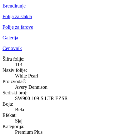
Brendiranje
Folija za stakla
Folije za farove
Galerija
Cenovnik
White Pearl
Šifra folije:
113
Naziv folije:
White Pearl
Proizvođač:
Avery Dennison
Serijski broj:
SW900-109-S LTR EZSR
Boja:
Bela
Efekat:
Sjaj
Kategorija:
Premium Plus