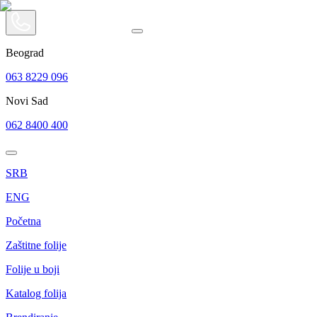
Beograd
063 8229 096
Novi Sad
062 8400 400
SRB
ENG
Početna
Zaštitne folije
Folije u boji
Katalog folija