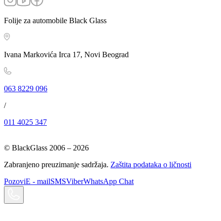
Folije za automobile Black Glass
Ivana Markovića Irca 17, Novi Beograd
063 8229 096
/
011 4025 347
© BlackGlass 2006 –
2026
Zabranjeno preuzimanje sadržaja.
Zaštita podataka o ličnosti
Pozovi
E - mail
SMS
Viber
WhatsApp Chat