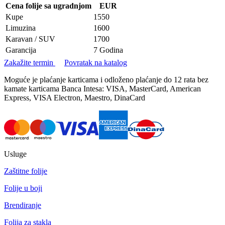
Cena folije sa ugradnjom
EUR
Kupe
1550
Limuzina
1600
Karavan / SUV
1700
Garancija
7 Godina
Zakažite termin
Povratak na katalog
Moguće je plaćanje karticama i odloženo plaćanje do 12 rata bez
kamate karticama Banca Intesa: VISA, MasterCard, American
Express, VISA Electron, Maestro, DinaCard
Usluge
Zaštitne folije
Folije u boji
Brendiranje
Folija za stakla