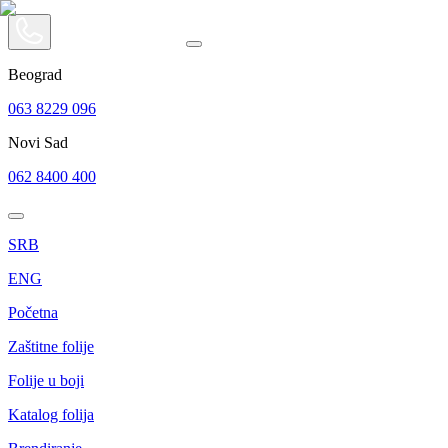
Beograd
063 8229 096
Novi Sad
062 8400 400
SRB
ENG
Početna
Zaštitne folije
Folije u boji
Katalog folija