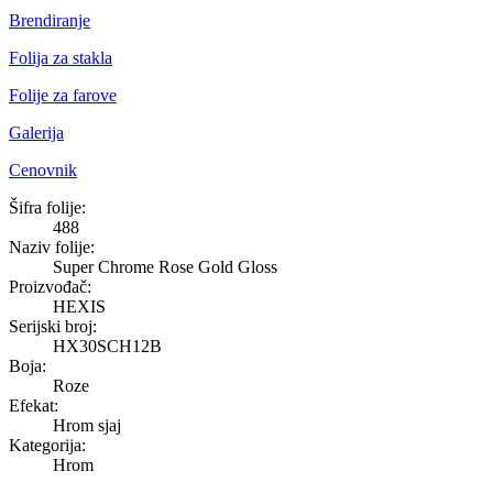
Brendiranje
Folija za stakla
Folije za farove
Galerija
Cenovnik
Super Chrome Rose Gold Gloss
Šifra folije:
488
Naziv folije:
Super Chrome Rose Gold Gloss
Proizvođač:
HEXIS
Serijski broj:
HX30SCH12B
Boja:
Roze
Efekat:
Hrom sjaj
Kategorija:
Hrom