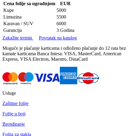
Cena folije sa ugradnjom
EUR
Kupe
5000
Limuzina
5500
Karavan / SUV
6000
Garancija
3 Godina
Zakažite termin
Povratak na katalog
Moguće je plaćanje karticama i odloženo plaćanje do 12 rata bez
kamate karticama Banca Intesa: VISA, MasterCard, American
Express, VISA Electron, Maestro, DinaCard
Usluge
Zaštitne folije
Folije u boji
Brendiranje
Folija za stakla