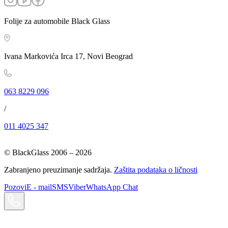
Folije za automobile Black Glass
Ivana Markovića Irca 17, Novi Beograd
063 8229 096
/
011 4025 347
© BlackGlass 2006 –
2026
Zabranjeno preuzimanje sadržaja.
Zaštita podataka o ličnosti
Pozovi
E - mail
SMS
Viber
WhatsApp Chat