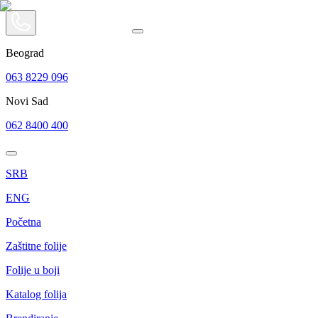
Beograd
063 8229 096
Novi Sad
062 8400 400
SRB
ENG
Početna
Zaštitne folije
Folije u boji
Katalog folija