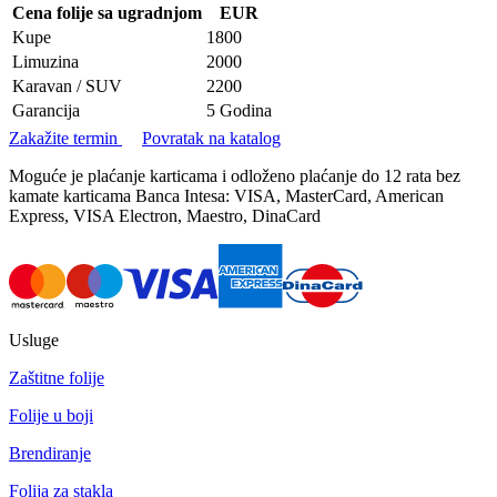
Cena folije sa ugradnjom
EUR
Kupe
1800
Limuzina
2000
Karavan / SUV
2200
Garancija
5 Godina
Zakažite termin
Povratak na katalog
Moguće je plaćanje karticama i odloženo plaćanje do 12 rata bez
kamate karticama Banca Intesa: VISA, MasterCard, American
Express, VISA Electron, Maestro, DinaCard
Usluge
Zaštitne folije
Folije u boji
Brendiranje
Folija za stakla