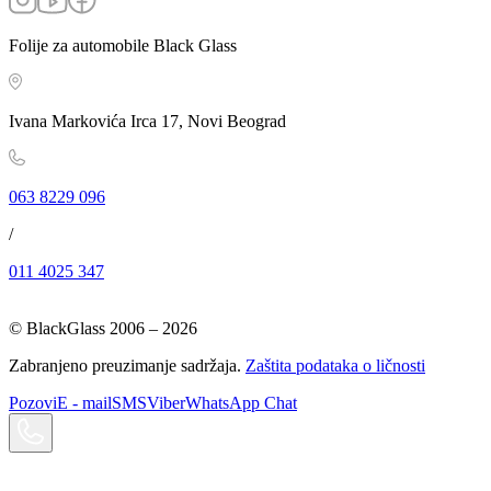
Folije za automobile Black Glass
Ivana Markovića Irca 17, Novi Beograd
063 8229 096
/
011 4025 347
© BlackGlass 2006 –
2026
Zabranjeno preuzimanje sadržaja.
Zaštita podataka o ličnosti
Pozovi
E - mail
SMS
Viber
WhatsApp Chat