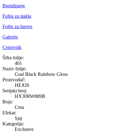
Brendiranje
Folija za stakla
Folije za farove
Galerija
Cenovnik
Coal Black Rainbow Gloss
Šifra folije:
401
Naziv folije:
Coal Black Rainbow Gloss
Proizvođač:
HEXIS
Serijski broj:
HX30RW889B
Boja:
Crna
Efekat:
Sjaj
Kategorija:
Exclusive