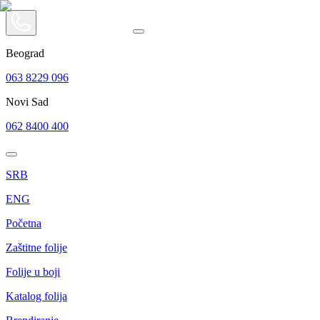
Beograd
063 8229 096
Novi Sad
062 8400 400
SRB
ENG
Početna
Zaštitne folije
Folije u boji
Katalog folija