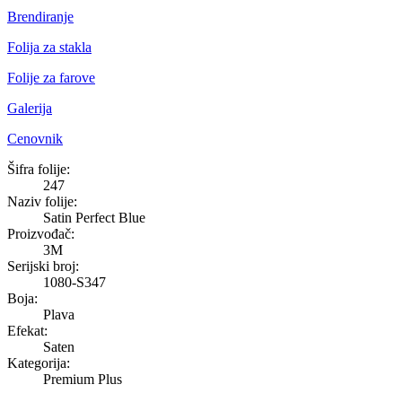
Brendiranje
Folija za stakla
Folije za farove
Galerija
Cenovnik
Satin Perfect Blue
Šifra folije:
247
Naziv folije:
Satin Perfect Blue
Proizvođač:
3M
Serijski broj:
1080-S347
Boja:
Plava
Efekat:
Saten
Kategorija:
Premium Plus