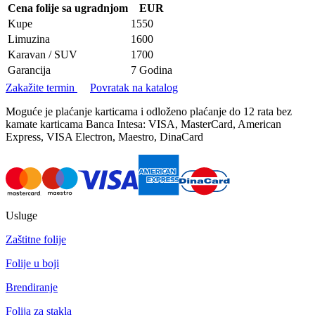
Cena folije sa ugradnjom
EUR
Kupe
1550
Limuzina
1600
Karavan / SUV
1700
Garancija
7 Godina
Zakažite termin
Povratak na katalog
Moguće je plaćanje karticama i odloženo plaćanje do 12 rata bez
kamate karticama Banca Intesa: VISA, MasterCard, American
Express, VISA Electron, Maestro, DinaCard
Usluge
Zaštitne folije
Folije u boji
Brendiranje
Folija za stakla