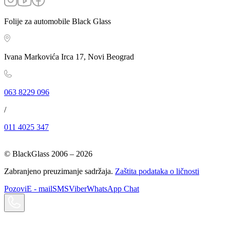
Folije za automobile Black Glass
Ivana Markovića Irca 17, Novi Beograd
063 8229 096
/
011 4025 347
© BlackGlass 2006 –
2026
Zabranjeno preuzimanje sadržaja.
Zaštita podataka o ličnosti
Pozovi
E - mail
SMS
Viber
WhatsApp Chat