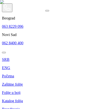
Beograd
063 8229 096
Novi Sad
062 8400 400
SRB
ENG
Početna
Zaštitne folije
Folije u boji
Katalog folija