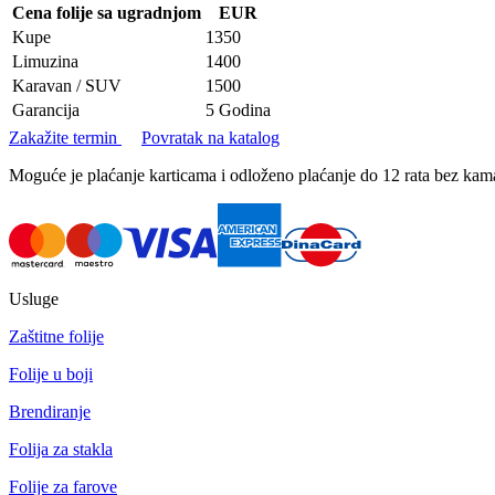
Cena folije sa ugradnjom
EUR
Kupe
1350
Limuzina
1400
Karavan / SUV
1500
Garancija
5 Godina
Zakažite termin
Povratak na katalog
Moguće je plaćanje karticama i odloženo plaćanje do 12 rata bez k
Usluge
Zaštitne folije
Folije u boji
Brendiranje
Folija za stakla
Folije za farove