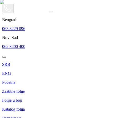
Beograd
063 8229 096
Novi Sad
062 8400 400
SRB
ENG
Početna
Zaštitne folije
Folije u boji
Katalog folija