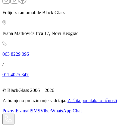
Folije za automobile Black Glass
Ivana Markovića Irca 17, Novi Beograd
063 8229 096
/
011 4025 347
© BlackGlass 2006 –
2026
Zabranjeno preuzimanje sadržaja.
Zaštita podataka o ličnosti
Pozovi
E - mail
SMS
Viber
WhatsApp Chat