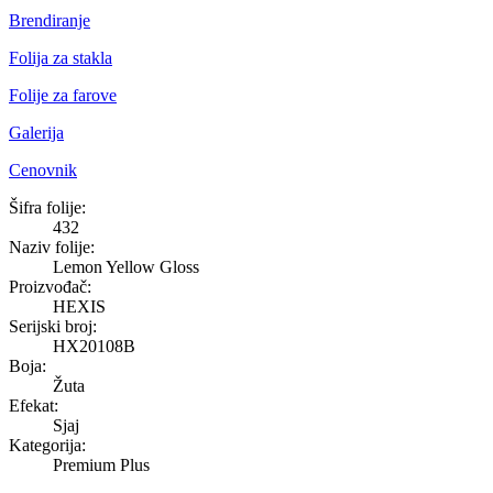
Brendiranje
Folija za stakla
Folije za farove
Galerija
Cenovnik
Lemon Yellow Gloss
Šifra folije:
432
Naziv folije:
Lemon Yellow Gloss
Proizvođač:
HEXIS
Serijski broj:
HX20108B
Boja:
Žuta
Efekat:
Sjaj
Kategorija:
Premium Plus