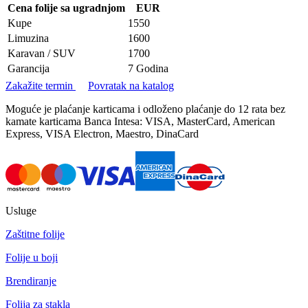
Cena folije sa ugradnjom
EUR
Kupe
1550
Limuzina
1600
Karavan / SUV
1700
Garancija
7 Godina
Zakažite termin
Povratak na katalog
Moguće je plaćanje karticama i odloženo plaćanje do 12 rata bez
kamate karticama Banca Intesa: VISA, MasterCard, American
Express, VISA Electron, Maestro, DinaCard
Usluge
Zaštitne folije
Folije u boji
Brendiranje
Folija za stakla