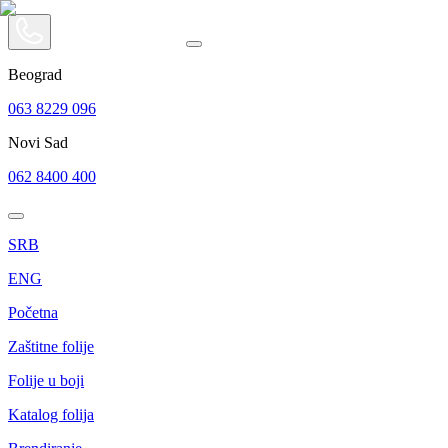
Beograd
063 8229 096
Novi Sad
062 8400 400
SRB
ENG
Početna
Zaštitne folije
Folije u boji
Katalog folija