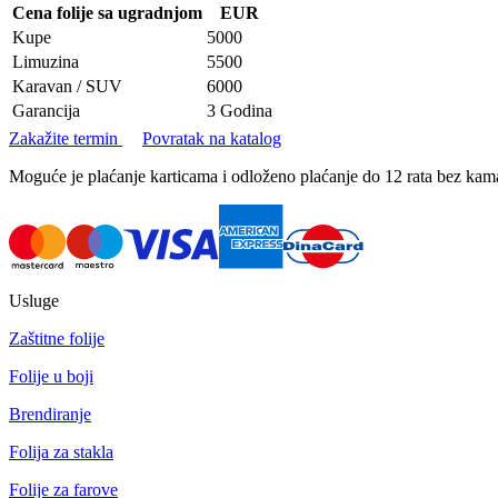
Cena folije sa ugradnjom
EUR
Kupe
5000
Limuzina
5500
Karavan / SUV
6000
Garancija
3 Godina
Zakažite termin
Povratak na katalog
Moguće je plaćanje karticama i odloženo plaćanje do 12 rata bez k
Usluge
Zaštitne folije
Folije u boji
Brendiranje
Folija za stakla
Folije za farove