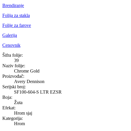
Brendiranje
Folija za stakla
Folije za farove
Galerija
Cenovnik
Chrome Gold
Šifra folije:
39
Naziv folije:
Chrome Gold
Proizvođač:
Avery Dennison
Serijski broj:
SF100-604-S LTR EZSR
Boja:
Žuta
Efekat:
Hrom sjaj
Kategorija:
Hrom