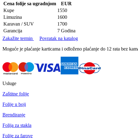
Cena folije sa ugradnjom
EUR
Kupe
1550
Limuzina
1600
Karavan / SUV
1700
Garancija
7 Godina
Zakažite termin
Povratak na katalog
Moguće je plaćanje karticama i odloženo plaćanje do 12 rata bez k
Usluge
Zaštitne folije
Folije u boji
Brendiranje
Folija za stakla
Folije za farove