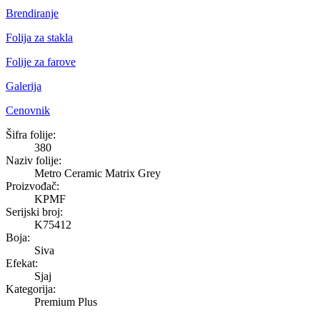
Brendiranje
Folija za stakla
Folije za farove
Galerija
Cenovnik
Metro Ceramic Matrix Grey
Šifra folije:
380
Naziv folije:
Metro Ceramic Matrix Grey
Proizvođač:
KPMF
Serijski broj:
K75412
Boja:
Siva
Efekat:
Sjaj
Kategorija:
Premium Plus