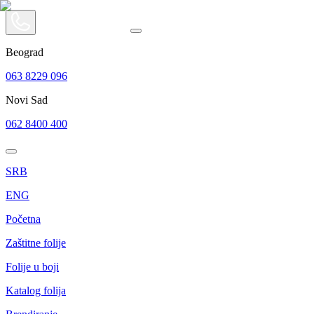
Beograd
063 8229 096
Novi Sad
062 8400 400
SRB
ENG
Početna
Zaštitne folije
Folije u boji
Katalog folija