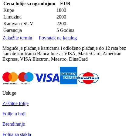
Cena folije sa ugradnjom
EUR
Kupe
1800
Limuzina
2000
Karavan / SUV
2200
Garancija
5 Godina
Zakažite termin
Povratak na katalog
Moguće je plaćanje karticama i odloženo plaćanje do 12 rata bez
kamate karticama Banca Intesa: VISA, MasterCard, American
Express, VISA Electron, Maestro, DinaCard
Usluge
Zaštitne folije
Folije u boji
Brendiranje
Folija za stakla