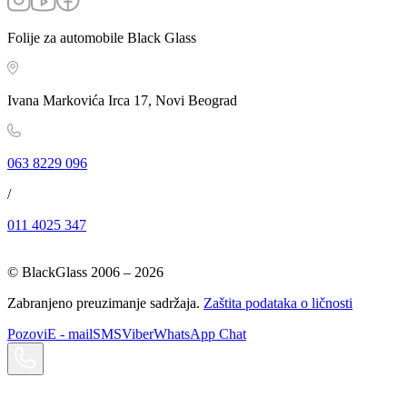
Folije za automobile Black Glass
Ivana Markovića Irca 17, Novi Beograd
063 8229 096
/
011 4025 347
© BlackGlass 2006 –
2026
Zabranjeno preuzimanje sadržaja.
Zaštita podataka o ličnosti
Pozovi
E - mail
SMS
Viber
WhatsApp Chat