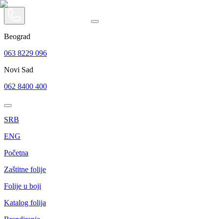
Beograd
063 8229 096
Novi Sad
062 8400 400
SRB
ENG
Početna
Zaštitne folije
Folije u boji
Katalog folija