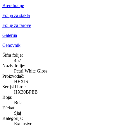
Brendiranje
Folija za stakla
Folije za farove
Galerija
Cenovnik
Pearl White Gloss
Šifra folije:
457
Naziv folije:
Pearl White Gloss
Proizvođač:
HEXIS
Serijski broj:
HX30BPEB
Boja:
Bela
Efekat:
Sjaj
Kategorija:
Exclusive