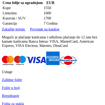
Cena folije sa ugradnjom
EUR
Kupe
1550
Limuzina
1600
Karavan / SUV
1700
Garancija
7 Godina
Zakažite termin
Povratak na katalog
Moguće je plaćanje karticama i odloženo plaćanje do 12 rata bez
kamate karticama Banca Intesa: VISA, MasterCard, American
Express, VISA Electron, Maestro, DinaCard
Usluge
Zaštitne folije
Folije u boji
Brendiranje
Folija za stakla