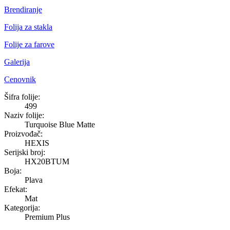
Brendiranje
Folija za stakla
Folije za farove
Galerija
Cenovnik
Turquoise Blue Matte
Šifra folije:
499
Naziv folije:
Turquoise Blue Matte
Proizvođač:
HEXIS
Serijski broj:
HX20BTUM
Boja:
Plava
Efekat:
Mat
Kategorija:
Premium Plus