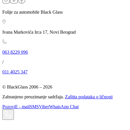
Folije za automobile Black Glass
Ivana Markovića Irca 17, Novi Beograd
063 8229 096
/
011 4025 347
© BlackGlass 2006 –
2026
Zabranjeno preuzimanje sadržaja.
Zaštita podataka o ličnosti
Pozovi
E - mail
SMS
Viber
WhatsApp Chat