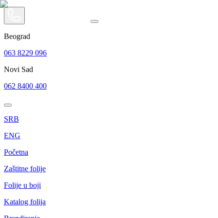
Beograd
063 8229 096
Novi Sad
062 8400 400
SRB
ENG
Početna
Zaštitne folije
Folije u boji
Katalog folija