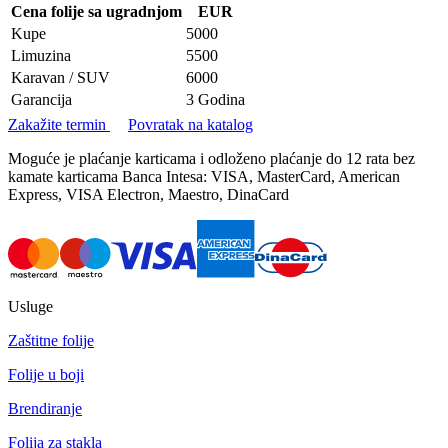
Cena folije sa ugradnjom
EUR
Kupe
5000
Limuzina
5500
Karavan / SUV
6000
Garancija
3 Godina
Zakažite termin
Povratak na katalog
Moguće je plaćanje karticama i odloženo plaćanje do 12 rata bez
kamate karticama Banca Intesa: VISA, MasterCard, American
Express, VISA Electron, Maestro, DinaCard
Usluge
Zaštitne folije
Folije u boji
Brendiranje
Folija za stakla