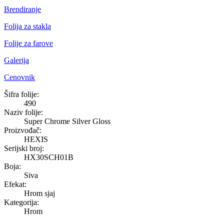
Brendiranje
Folija za stakla
Folije za farove
Galerija
Cenovnik
Super Chrome Silver Gloss
Šifra folije:
490
Naziv folije:
Super Chrome Silver Gloss
Proizvođač:
HEXIS
Serijski broj:
HX30SCH01B
Boja:
Siva
Efekat:
Hrom sjaj
Kategorija:
Hrom