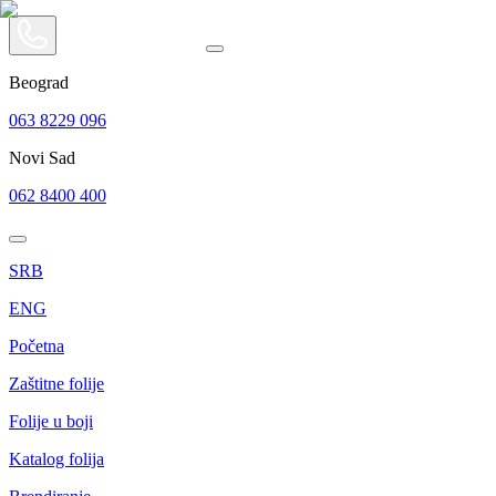
Beograd
063 8229 096
Novi Sad
062 8400 400
SRB
ENG
Početna
Zaštitne folije
Folije u boji
Katalog folija