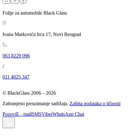
Folije za automobile Black Glass
Ivana Markovića Irca 17, Novi Beograd
063 8229 096
/
011 4025 347
© BlackGlass 2006 –
2026
Zabranjeno preuzimanje sadržaja.
Zaštita podataka o ličnosti
Pozovi
E - mail
SMS
Viber
WhatsApp Chat