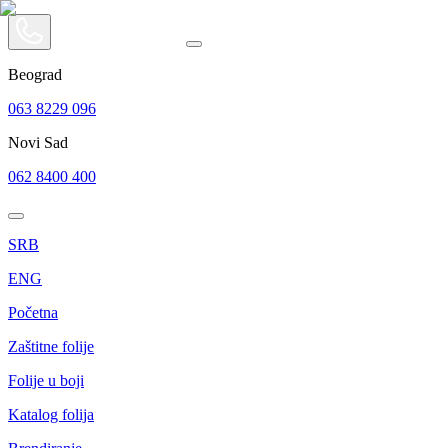
Beograd
063 8229 096
Novi Sad
062 8400 400
SRB
ENG
Početna
Zaštitne folije
Folije u boji
Katalog folija