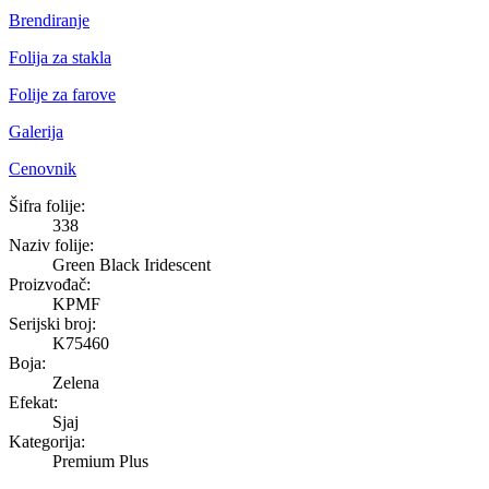
Brendiranje
Folija za stakla
Folije za farove
Galerija
Cenovnik
Green Black Iridescent
Šifra folije:
338
Naziv folije:
Green Black Iridescent
Proizvođač:
KPMF
Serijski broj:
K75460
Boja:
Zelena
Efekat:
Sjaj
Kategorija:
Premium Plus