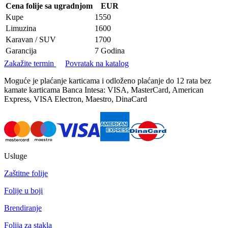
Cena folije sa ugradnjom
EUR
Kupe
1550
Limuzina
1600
Karavan / SUV
1700
Garancija
7 Godina
Zakažite termin
Povratak na katalog
Moguće je plaćanje karticama i odloženo plaćanje do 12 rata bez
kamate karticama Banca Intesa: VISA, MasterCard, American
Express, VISA Electron, Maestro, DinaCard
Usluge
Zaštitne folije
Folije u boji
Brendiranje
Folija za stakla