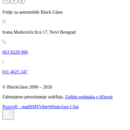
Folije za automobile Black Glass
Ivana Markovića Irca 17, Novi Beograd
063 8229 096
/
011 4025 347
© BlackGlass 2006 –
2026
Zabranjeno preuzimanje sadržaja.
Zaštita podataka o ličnosti
Pozovi
E - mail
SMS
Viber
WhatsApp Chat