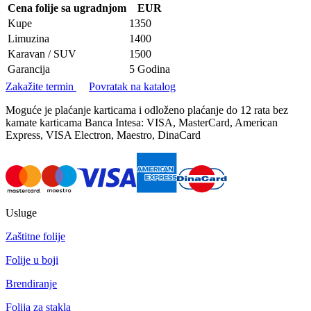
Cena folije sa ugradnjom
EUR
Kupe
1350
Limuzina
1400
Karavan / SUV
1500
Garancija
5 Godina
Zakažite termin
Povratak na katalog
Moguće je plaćanje karticama i odloženo plaćanje do 12 rata bez
kamate karticama Banca Intesa: VISA, MasterCard, American
Express, VISA Electron, Maestro, DinaCard
Usluge
Zaštitne folije
Folije u boji
Brendiranje
Folija za stakla