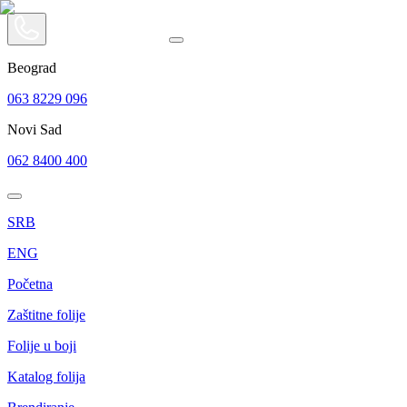
Beograd
063 8229 096
Novi Sad
062 8400 400
SRB
ENG
Početna
Zaštitne folije
Folije u boji
Katalog folija