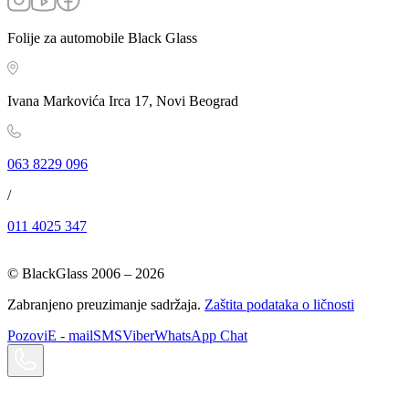
Folije za automobile Black Glass
Ivana Markovića Irca 17, Novi Beograd
063 8229 096
/
011 4025 347
© BlackGlass 2006 –
2026
Zabranjeno preuzimanje sadržaja.
Zaštita podataka o ličnosti
Pozovi
E - mail
SMS
Viber
WhatsApp Chat