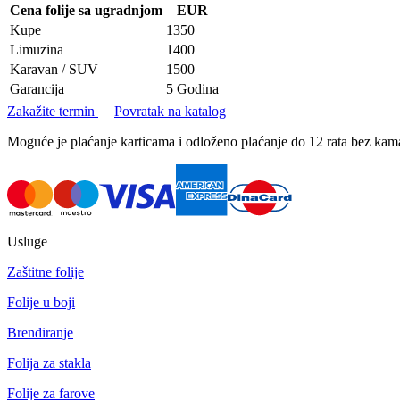
Cena folije sa ugradnjom
EUR
Kupe
1350
Limuzina
1400
Karavan / SUV
1500
Garancija
5 Godina
Zakažite termin
Povratak na katalog
Moguće je plaćanje karticama i odloženo plaćanje do 12 rata bez k
Usluge
Zaštitne folije
Folije u boji
Brendiranje
Folija za stakla
Folije za farove