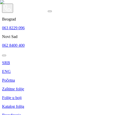
Beograd
063 8229 096
Novi Sad
062 8400 400
SRB
ENG
Početna
Zaštitne folije
Folije u boji
Katalog folija