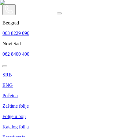
Beograd
063 8229 096
Novi Sad
062 8400 400
SRB
ENG
Početna
Zaštitne folije
Folije u boji
Katalog folija