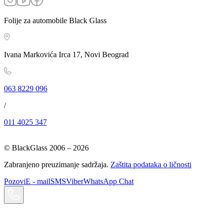
Folije za automobile Black Glass
Ivana Markovića Irca 17, Novi Beograd
063 8229 096
/
011 4025 347
© BlackGlass 2006 –
2026
Zabranjeno preuzimanje sadržaja.
Zaštita podataka o ličnosti
Pozovi
E - mail
SMS
Viber
WhatsApp Chat