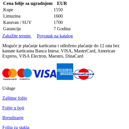
Cena folije sa ugradnjom
EUR
Kupe
1550
Limuzina
1600
Karavan / SUV
1700
Garancija
7 Godina
Zakažite termin
Povratak na katalog
Moguće je plaćanje karticama i odloženo plaćanje do 12 rata bez
kamate karticama Banca Intesa: VISA, MasterCard, American
Express, VISA Electron, Maestro, DinaCard
Usluge
Zaštitne folije
Folije u boji
Brendiranje
Folija za stakla