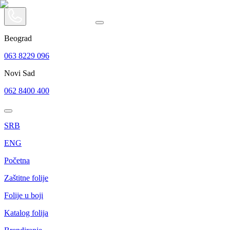
Beograd
063 8229 096
Novi Sad
062 8400 400
SRB
ENG
Početna
Zaštitne folije
Folije u boji
Katalog folija