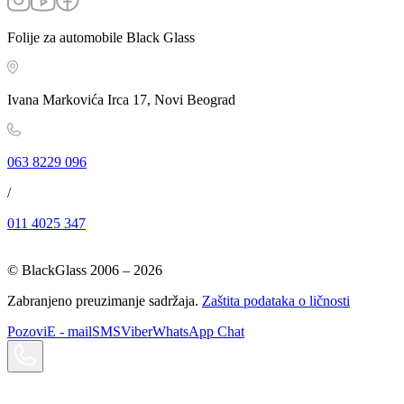
Folije za automobile Black Glass
Ivana Markovića Irca 17, Novi Beograd
063 8229 096
/
011 4025 347
© BlackGlass 2006 –
2026
Zabranjeno preuzimanje sadržaja.
Zaštita podataka o ličnosti
Pozovi
E - mail
SMS
Viber
WhatsApp Chat