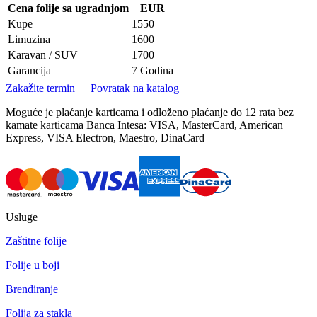
Cena folije sa ugradnjom
EUR
Kupe
1550
Limuzina
1600
Karavan / SUV
1700
Garancija
7 Godina
Zakažite termin
Povratak na katalog
Moguće je plaćanje karticama i odloženo plaćanje do 12 rata bez
kamate karticama Banca Intesa: VISA, MasterCard, American
Express, VISA Electron, Maestro, DinaCard
Usluge
Zaštitne folije
Folije u boji
Brendiranje
Folija za stakla