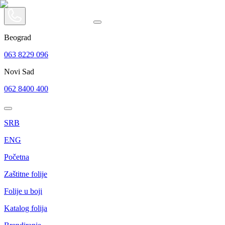
Beograd
063 8229 096
Novi Sad
062 8400 400
SRB
ENG
Početna
Zaštitne folije
Folije u boji
Katalog folija