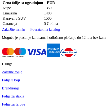
Cena folije sa ugradnjom
EUR
Kupe
1350
Limuzina
1400
Karavan / SUV
1500
Garancija
5 Godina
Zakažite termin
Povratak na katalog
Moguće je plaćanje karticama i odloženo plaćanje do 12 rata bez k
Usluge
Zaštitne folije
Folije u boji
Brendiranje
Folija za stakla
Folije za farove