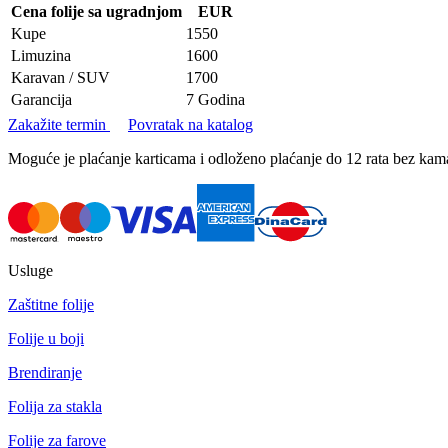
Cena folije sa ugradnjom
EUR
Kupe
1550
Limuzina
1600
Karavan / SUV
1700
Garancija
7 Godina
Zakažite termin
Povratak na katalog
Moguće je plaćanje karticama i odloženo plaćanje do 12 rata bez k
Usluge
Zaštitne folije
Folije u boji
Brendiranje
Folija za stakla
Folije za farove