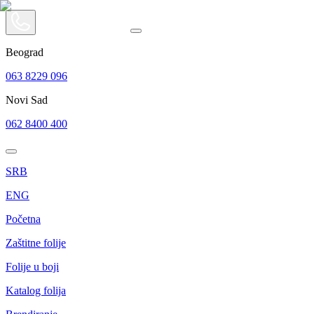
Beograd
063 8229 096
Novi Sad
062 8400 400
SRB
ENG
Početna
Zaštitne folije
Folije u boji
Katalog folija