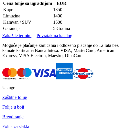
Cena folije sa ugradnjom
EUR
Kupe
1350
Limuzina
1400
Karavan / SUV
1500
Garancija
5 Godina
Zakažite termin
Povratak na katalog
Moguće je plaćanje karticama i odloženo plaćanje do 12 rata bez
kamate karticama Banca Intesa: VISA, MasterCard, American
Express, VISA Electron, Maestro, DinaCard
Usluge
Zaštitne folije
Folije u boji
Brendiranje
Folija za stakla