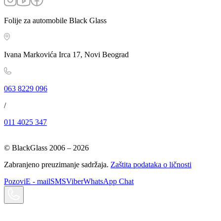
Folije za automobile Black Glass
Ivana Markovića Irca 17, Novi Beograd
063 8229 096
/
011 4025 347
© BlackGlass 2006 –
2026
Zabranjeno preuzimanje sadržaja.
Zaštita podataka o ličnosti
Pozovi
E - mail
SMS
Viber
WhatsApp Chat