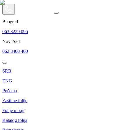
Beograd
063 8229 096
Novi Sad
062 8400 400
SRB
ENG
Početna
Zaštitne folije
Folije u boji
Katalog folija