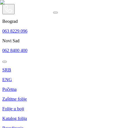
Beograd
063 8229 096
Novi Sad
062 8400 400
SRB
ENG
Početna
Zaštitne folije
Folije u boji
Katalog folija