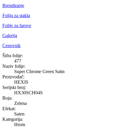
Brendiranje
Folija za stakla
Folije za farove
Galerija
Cenovnik
Super Chrome Green Satin
Šifra folije:
477
Naziv folije:
Super Chrome Green Satin
Proizvođač:
HEXIS
Serijski broj:
HX30SCH04S
Boja:
Zelena
Efekat:
Saten
Kategorija:
Hrom