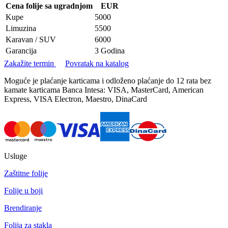
Cena folije sa ugradnjom
EUR
Kupe
5000
Limuzina
5500
Karavan / SUV
6000
Garancija
3 Godina
Zakažite termin
Povratak na katalog
Moguće je plaćanje karticama i odloženo plaćanje do 12 rata bez
kamate karticama Banca Intesa: VISA, MasterCard, American
Express, VISA Electron, Maestro, DinaCard
Usluge
Zaštitne folije
Folije u boji
Brendiranje
Folija za stakla