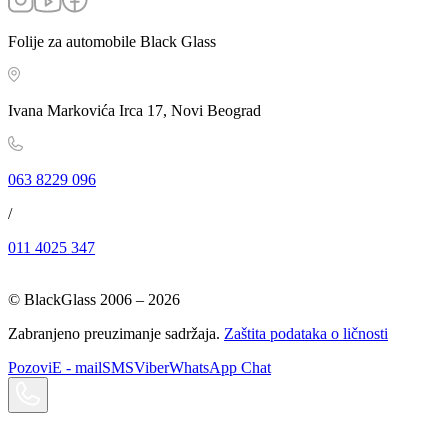
Folije za automobile Black Glass
Ivana Markovića Irca 17, Novi Beograd
063 8229 096
/
011 4025 347
© BlackGlass 2006 –
2026
Zabranjeno preuzimanje sadržaja.
Zaštita podataka o ličnosti
Pozovi
E - mail
SMS
Viber
WhatsApp Chat