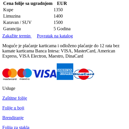
Cena folije sa ugradnjom
EUR
Kupe
1350
Limuzina
1400
Karavan / SUV
1500
Garancija
5 Godina
Zakažite termin
Povratak na katalog
Moguće je plaćanje karticama i odloženo plaćanje do 12 rata bez
kamate karticama Banca Intesa: VISA, MasterCard, American
Express, VISA Electron, Maestro, DinaCard
Usluge
Zaštitne folije
Folije u boji
Brendiranje
Folija za stakla