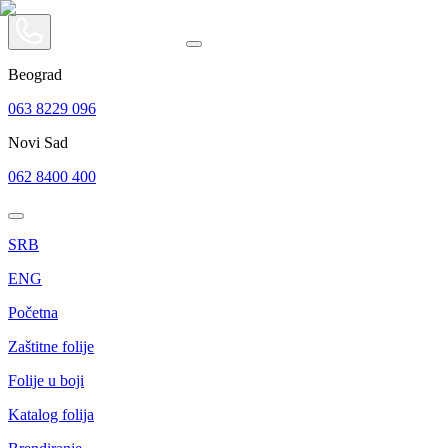
Beograd
063 8229 096
Novi Sad
062 8400 400
SRB
ENG
Početna
Zaštitne folije
Folije u boji
Katalog folija