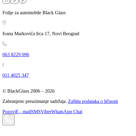
Folije za automobile Black Glass
Ivana Markovića Irca 17, Novi Beograd
063 8229 096
/
011 4025 347
© BlackGlass 2006 –
2026
Zabranjeno preuzimanje sadržaja.
Zaštita podataka o ličnosti
Pozovi
E - mail
SMS
Viber
WhatsApp Chat