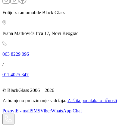
Folije za automobile Black Glass
Ivana Markovića Irca 17, Novi Beograd
063 8229 096
/
011 4025 347
© BlackGlass 2006 –
2026
Zabranjeno preuzimanje sadržaja.
Zaštita podataka o ličnosti
Pozovi
E - mail
SMS
Viber
WhatsApp Chat