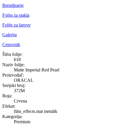
Brendiranje
Folija za stakla
Folije za farove
Galerija
Cenovnik
Matte Imperial Red Pearl
Šifra folije:
618
Naziv folije:
Matte Imperial Red Pearl
Proizvođač:
ORACAL
Serijski broj:
372M
Boja:
Crvena
Efekat:
film_effects.mat metalik
Kategorija:
Premium