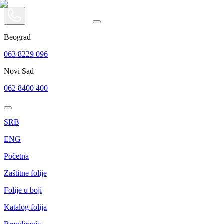
Beograd
063 8229 096
Novi Sad
062 8400 400
SRB
ENG
Početna
Zaštitne folije
Folije u boji
Katalog folija