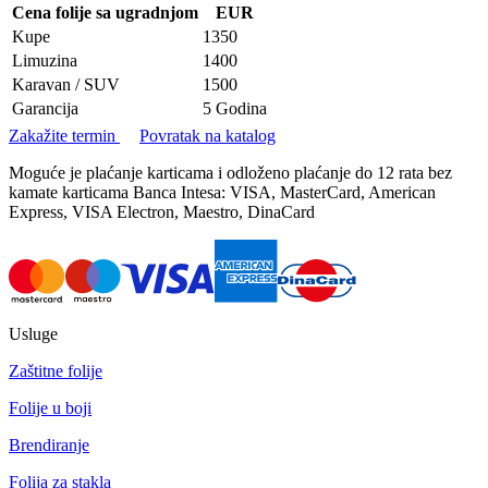
Cena folije sa ugradnjom
EUR
Kupe
1350
Limuzina
1400
Karavan / SUV
1500
Garancija
5 Godina
Zakažite termin
Povratak na katalog
Moguće je plaćanje karticama i odloženo plaćanje do 12 rata bez
kamate karticama Banca Intesa: VISA, MasterCard, American
Express, VISA Electron, Maestro, DinaCard
Usluge
Zaštitne folije
Folije u boji
Brendiranje
Folija za stakla