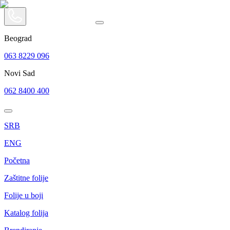
Beograd
063 8229 096
Novi Sad
062 8400 400
SRB
ENG
Početna
Zaštitne folije
Folije u boji
Katalog folija