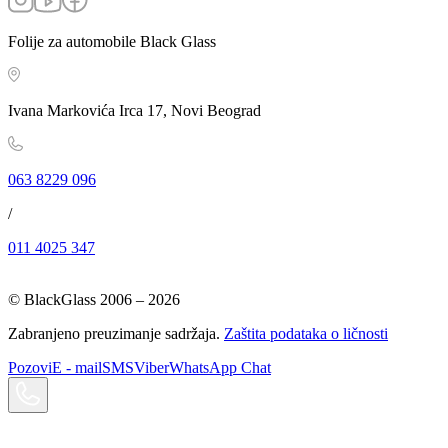
Folije za automobile Black Glass
Ivana Markovića Irca 17, Novi Beograd
063 8229 096
/
011 4025 347
© BlackGlass 2006 –
2026
Zabranjeno preuzimanje sadržaja.
Zaštita podataka o ličnosti
Pozovi
E - mail
SMS
Viber
WhatsApp Chat