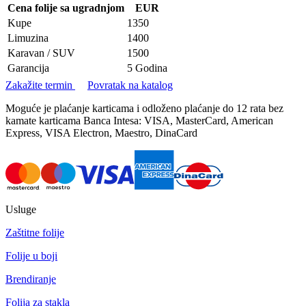
Cena folije sa ugradnjom
EUR
Kupe
1350
Limuzina
1400
Karavan / SUV
1500
Garancija
5 Godina
Zakažite termin
Povratak na katalog
Moguće je plaćanje karticama i odloženo plaćanje do 12 rata bez
kamate karticama Banca Intesa: VISA, MasterCard, American
Express, VISA Electron, Maestro, DinaCard
Usluge
Zaštitne folije
Folije u boji
Brendiranje
Folija za stakla