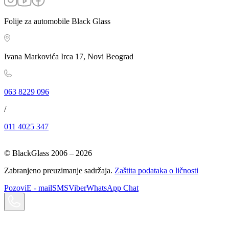
Folije za automobile Black Glass
Ivana Markovića Irca 17, Novi Beograd
063 8229 096
/
011 4025 347
© BlackGlass 2006 –
2026
Zabranjeno preuzimanje sadržaja.
Zaštita podataka o ličnosti
Pozovi
E - mail
SMS
Viber
WhatsApp Chat