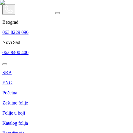
Beograd
063 8229 096
Novi Sad
062 8400 400
SRB
ENG
Početna
Zaštitne folije
Folije u boji
Katalog folija