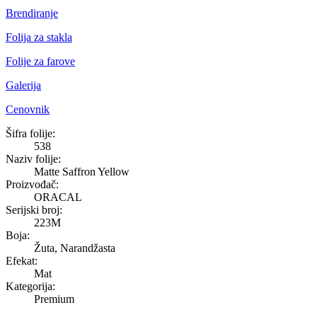
Brendiranje
Folija za stakla
Folije za farove
Galerija
Cenovnik
Matte Saffron Yellow
Šifra folije:
538
Naziv folije:
Matte Saffron Yellow
Proizvođač:
ORACAL
Serijski broj:
223M
Boja:
Žuta, Narandžasta
Efekat:
Mat
Kategorija:
Premium