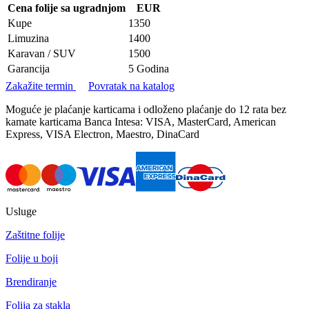
Cena folije sa ugradnjom
EUR
Kupe
1350
Limuzina
1400
Karavan / SUV
1500
Garancija
5 Godina
Zakažite termin
Povratak na katalog
Moguće je plaćanje karticama i odloženo plaćanje do 12 rata bez
kamate karticama Banca Intesa: VISA, MasterCard, American
Express, VISA Electron, Maestro, DinaCard
Usluge
Zaštitne folije
Folije u boji
Brendiranje
Folija za stakla