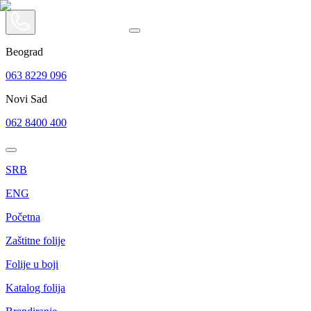
Beograd
063 8229 096
Novi Sad
062 8400 400
SRB
ENG
Početna
Zaštitne folije
Folije u boji
Katalog folija