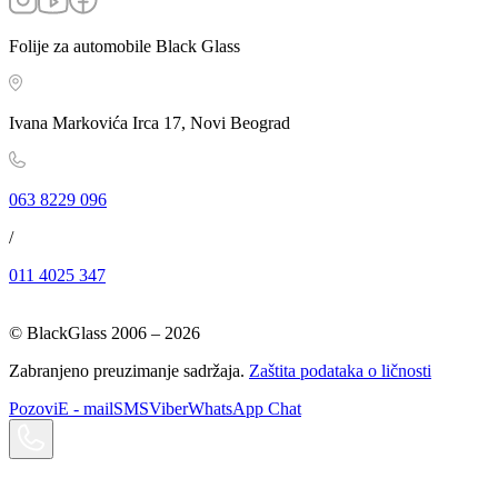
Folije za automobile Black Glass
Ivana Markovića Irca 17, Novi Beograd
063 8229 096
/
011 4025 347
© BlackGlass 2006 –
2026
Zabranjeno preuzimanje sadržaja.
Zaštita podataka o ličnosti
Pozovi
E - mail
SMS
Viber
WhatsApp Chat