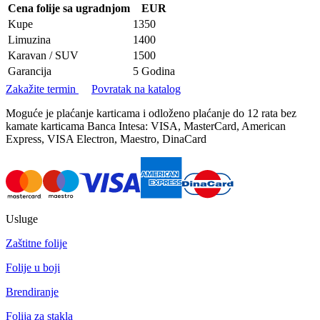
Cena folije sa ugradnjom
EUR
Kupe
1350
Limuzina
1400
Karavan / SUV
1500
Garancija
5 Godina
Zakažite termin
Povratak na katalog
Moguće je plaćanje karticama i odloženo plaćanje do 12 rata bez
kamate karticama Banca Intesa: VISA, MasterCard, American
Express, VISA Electron, Maestro, DinaCard
Usluge
Zaštitne folije
Folije u boji
Brendiranje
Folija za stakla