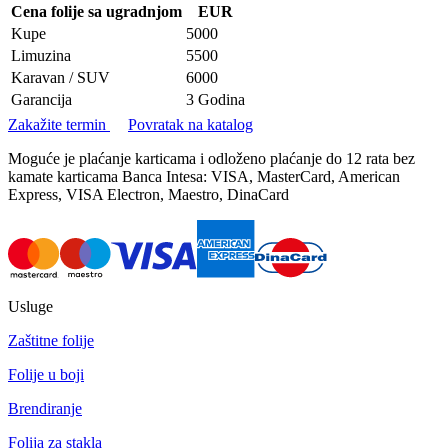
Cena folije sa ugradnjom
EUR
Kupe
5000
Limuzina
5500
Karavan / SUV
6000
Garancija
3 Godina
Zakažite termin
Povratak na katalog
Moguće je plaćanje karticama i odloženo plaćanje do 12 rata bez
kamate karticama Banca Intesa: VISA, MasterCard, American
Express, VISA Electron, Maestro, DinaCard
Usluge
Zaštitne folije
Folije u boji
Brendiranje
Folija za stakla