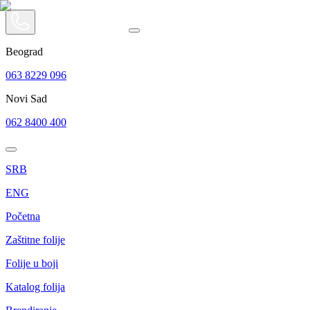
Beograd
063 8229 096
Novi Sad
062 8400 400
SRB
ENG
Početna
Zaštitne folije
Folije u boji
Katalog folija