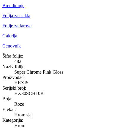
Brendiranje
Folija za stakla
Folije za farove
Galerija
Cenovnik
Super Chrome Pink Gloss
Šifra folije:
482
Naziv folije:
Super Chrome Pink Gloss
Proizvođač:
HEXIS
Serijski broj:
HX30SCH10B
Boja:
Roze
Efekat:
Hrom sjaj
Kategorija:
Hrom