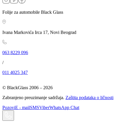
Folije za automobile Black Glass
Ivana Markovića Irca 17, Novi Beograd
063 8229 096
/
011 4025 347
© BlackGlass 2006 –
2026
Zabranjeno preuzimanje sadržaja.
Zaštita podataka o ličnosti
Pozovi
E - mail
SMS
Viber
WhatsApp Chat