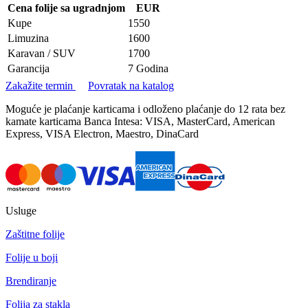
Cena folije sa ugradnjom
EUR
Kupe
1550
Limuzina
1600
Karavan / SUV
1700
Garancija
7 Godina
Zakažite termin
Povratak na katalog
Moguće je plaćanje karticama i odloženo plaćanje do 12 rata bez
kamate karticama Banca Intesa: VISA, MasterCard, American
Express, VISA Electron, Maestro, DinaCard
Usluge
Zaštitne folije
Folije u boji
Brendiranje
Folija za stakla