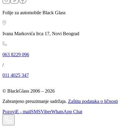
Folije za automobile Black Glass
Ivana Markovića Irca 17, Novi Beograd
063 8229 096
/
011 4025 347
© BlackGlass 2006 –
2026
Zabranjeno preuzimanje sadržaja.
Zaštita podataka o ličnosti
Pozovi
E - mail
SMS
Viber
WhatsApp Chat