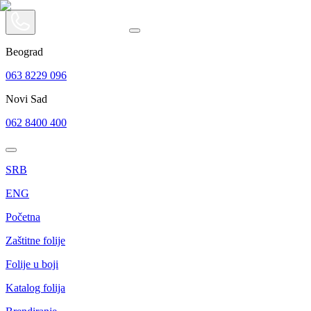
Beograd
063 8229 096
Novi Sad
062 8400 400
SRB
ENG
Početna
Zaštitne folije
Folije u boji
Katalog folija