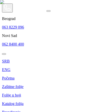
Beograd
063 8229 096
Novi Sad
062 8400 400
SRB
ENG
Početna
Zaštitne folije
Folije u boji
Katalog folija