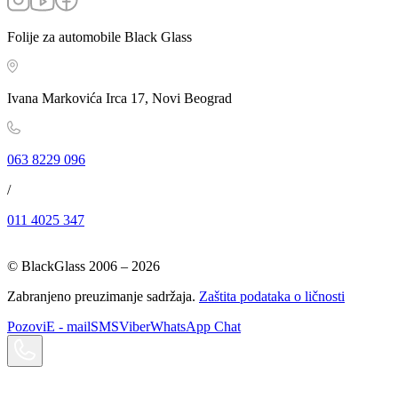
Folije za automobile Black Glass
Ivana Markovića Irca 17, Novi Beograd
063 8229 096
/
011 4025 347
© BlackGlass 2006 –
2026
Zabranjeno preuzimanje sadržaja.
Zaštita podataka o ličnosti
Pozovi
E - mail
SMS
Viber
WhatsApp Chat