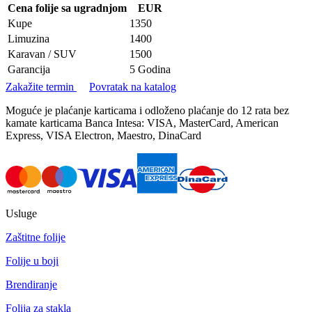
Cena folije sa ugradnjom
EUR
Kupe
1350
Limuzina
1400
Karavan / SUV
1500
Garancija
5 Godina
Zakažite termin
Povratak na katalog
Moguće je plaćanje karticama i odloženo plaćanje do 12 rata bez
kamate karticama Banca Intesa: VISA, MasterCard, American
Express, VISA Electron, Maestro, DinaCard
Usluge
Zaštitne folije
Folije u boji
Brendiranje
Folija za stakla