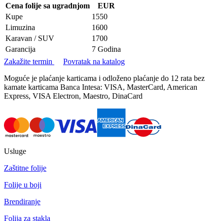
Cena folije sa ugradnjom
EUR
Kupe
1550
Limuzina
1600
Karavan / SUV
1700
Garancija
7 Godina
Zakažite termin
Povratak na katalog
Moguće je plaćanje karticama i odloženo plaćanje do 12 rata bez
kamate karticama Banca Intesa: VISA, MasterCard, American
Express, VISA Electron, Maestro, DinaCard
Usluge
Zaštitne folije
Folije u boji
Brendiranje
Folija za stakla