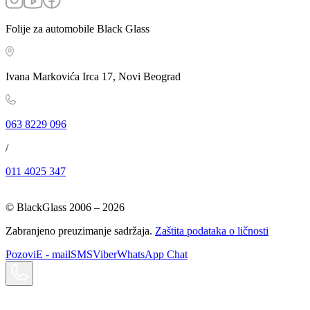
Folije za automobile Black Glass
Ivana Markovića Irca 17, Novi Beograd
063 8229 096
/
011 4025 347
© BlackGlass 2006 –
2026
Zabranjeno preuzimanje sadržaja.
Zaštita podataka o ličnosti
Pozovi
E - mail
SMS
Viber
WhatsApp Chat