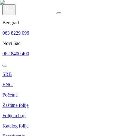
Beograd
063 8229 096
Novi Sad
062 8400 400
SRB
ENG
Početna
Zaštitne folije
Folije u boji
Katalog folija