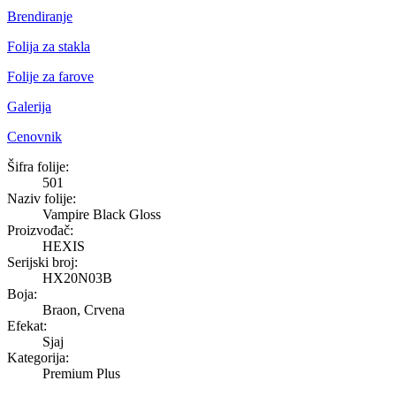
Brendiranje
Folija za stakla
Folije za farove
Galerija
Cenovnik
Vampire Black Gloss
Šifra folije:
501
Naziv folije:
Vampire Black Gloss
Proizvođač:
HEXIS
Serijski broj:
HX20N03B
Boja:
Braon, Crvena
Efekat:
Sjaj
Kategorija:
Premium Plus