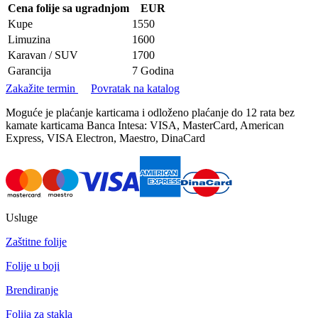
Cena folije sa ugradnjom
EUR
Kupe
1550
Limuzina
1600
Karavan / SUV
1700
Garancija
7 Godina
Zakažite termin
Povratak na katalog
Moguće je plaćanje karticama i odloženo plaćanje do 12 rata bez
kamate karticama Banca Intesa: VISA, MasterCard, American
Express, VISA Electron, Maestro, DinaCard
Usluge
Zaštitne folije
Folije u boji
Brendiranje
Folija za stakla