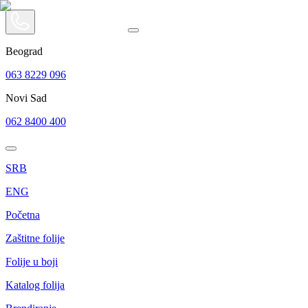
Beograd
063 8229 096
Novi Sad
062 8400 400
SRB
ENG
Početna
Zaštitne folije
Folije u boji
Katalog folija