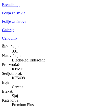
Brendiranje
Folija za stakla
Folije za farove
Galerija
Cenovnik
Black/Red Iridescent
Šifra folije:
331
Naziv folije:
Black/Red Iridescent
Proizvođač:
KPMF
Serijski broj:
K75408
Boja:
Crvena
Efekat:
Sjaj
Kategorija:
Premium Plus