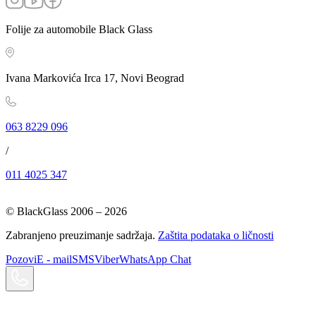
Folije za automobile Black Glass
Ivana Markovića Irca 17, Novi Beograd
063 8229 096
/
011 4025 347
© BlackGlass 2006 –
2026
Zabranjeno preuzimanje sadržaja.
Zaštita podataka o ličnosti
Pozovi
E - mail
SMS
Viber
WhatsApp Chat