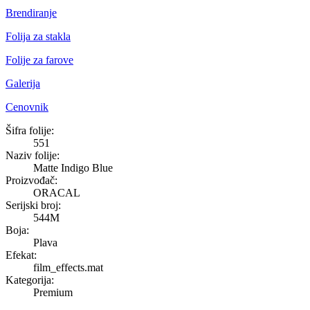
Brendiranje
Folija za stakla
Folije za farove
Galerija
Cenovnik
Matte Indigo Blue
Šifra folije:
551
Naziv folije:
Matte Indigo Blue
Proizvođač:
ORACAL
Serijski broj:
544M
Boja:
Plava
Efekat:
film_effects.mat
Kategorija:
Premium