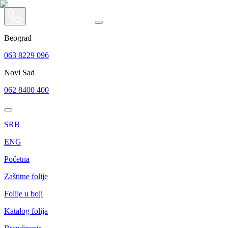
Beograd
063 8229 096
Novi Sad
062 8400 400
SRB
ENG
Početna
Zaštitne folije
Folije u boji
Katalog folija