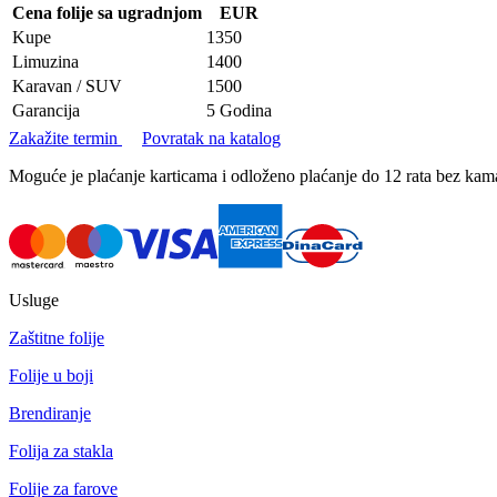
Cena folije sa ugradnjom
EUR
Kupe
1350
Limuzina
1400
Karavan / SUV
1500
Garancija
5 Godina
Zakažite termin
Povratak na katalog
Moguće je plaćanje karticama i odloženo plaćanje do 12 rata bez k
Usluge
Zaštitne folije
Folije u boji
Brendiranje
Folija za stakla
Folije za farove