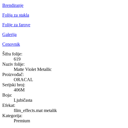
Brendiranje
Folija za stakla
Folije za farove
Galerija
Cenovnik
Matte Violet Metallic
Šifra folije:
619
Naziv folije:
Matte Violet Metallic
Proizvođač:
ORACAL
Serijski broj:
406M
Boja:
Ljubičasta
Efekat:
film_effects.mat metalik
Kategorija:
Premium