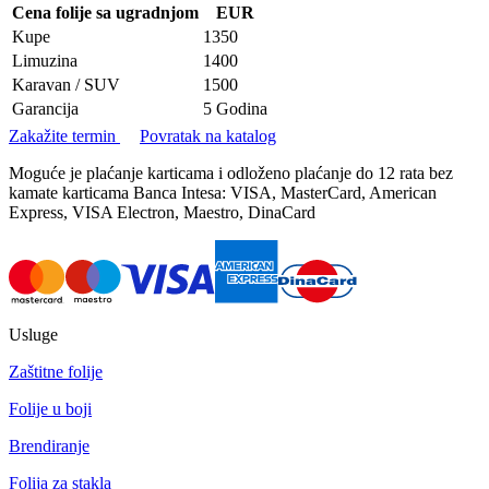
Cena folije sa ugradnjom
EUR
Kupe
1350
Limuzina
1400
Karavan / SUV
1500
Garancija
5 Godina
Zakažite termin
Povratak na katalog
Moguće je plaćanje karticama i odloženo plaćanje do 12 rata bez
kamate karticama Banca Intesa: VISA, MasterCard, American
Express, VISA Electron, Maestro, DinaCard
Usluge
Zaštitne folije
Folije u boji
Brendiranje
Folija za stakla