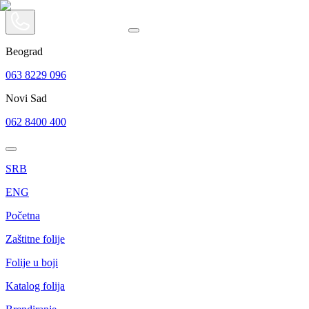
Beograd
063 8229 096
Novi Sad
062 8400 400
SRB
ENG
Početna
Zaštitne folije
Folije u boji
Katalog folija