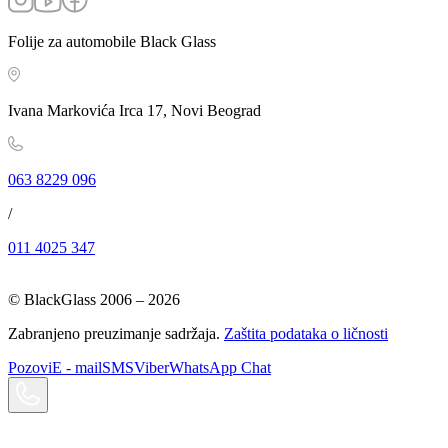
Folije za automobile Black Glass
Ivana Markovića Irca 17, Novi Beograd
063 8229 096
/
011 4025 347
© BlackGlass 2006 –
2026
Zabranjeno preuzimanje sadržaja.
Zaštita podataka o ličnosti
Pozovi
E - mail
SMS
Viber
WhatsApp Chat