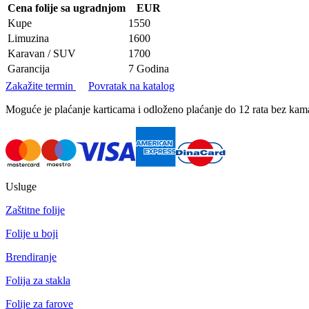
Cena folije sa ugradnjom
EUR
Kupe
1550
Limuzina
1600
Karavan / SUV
1700
Garancija
7 Godina
Zakažite termin
Povratak na katalog
Moguće je plaćanje karticama i odloženo plaćanje do 12 rata bez k
Usluge
Zaštitne folije
Folije u boji
Brendiranje
Folija za stakla
Folije za farove