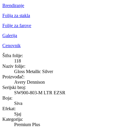
Brendiranje
Folija za stakla
Folije za farove
Galerija
Cenovnik
Gloss Metallic Silver
Šifra folije:
118
Naziv folije:
Gloss Metallic Silver
Proizvođač:
Avery Dennison
Serijski broj:
SW900-803-M LTR EZSR
Boja:
Siva
Efekat:
Sjaj
Kategorija:
Premium Plus