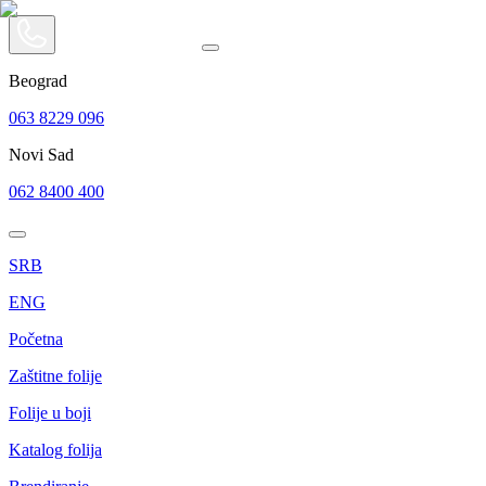
Beograd
063 8229 096
Novi Sad
062 8400 400
SRB
ENG
Početna
Zaštitne folije
Folije u boji
Katalog folija