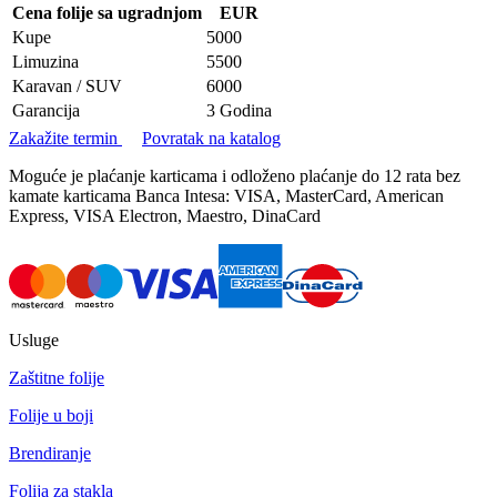
Cena folije sa ugradnjom
EUR
Kupe
5000
Limuzina
5500
Karavan / SUV
6000
Garancija
3 Godina
Zakažite termin
Povratak na katalog
Moguće je plaćanje karticama i odloženo plaćanje do 12 rata bez
kamate karticama Banca Intesa: VISA, MasterCard, American
Express, VISA Electron, Maestro, DinaCard
Usluge
Zaštitne folije
Folije u boji
Brendiranje
Folija za stakla