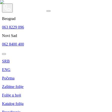
Beograd
063 8229 096
Novi Sad
062 8400 400
SRB
ENG
Početna
Zaštitne folije
Folije u boji
Katalog folija