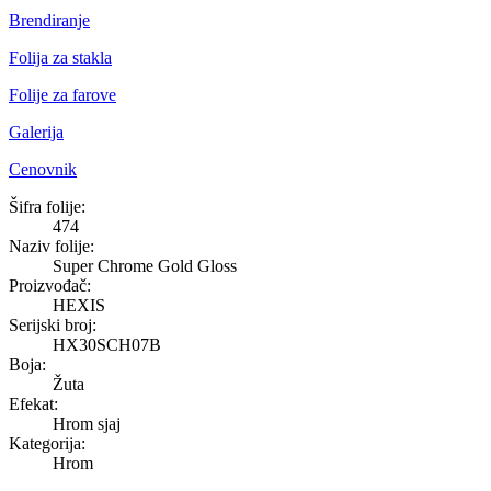
Brendiranje
Folija za stakla
Folije za farove
Galerija
Cenovnik
Super Chrome Gold Gloss
Šifra folije:
474
Naziv folije:
Super Chrome Gold Gloss
Proizvođač:
HEXIS
Serijski broj:
HX30SCH07B
Boja:
Žuta
Efekat:
Hrom sjaj
Kategorija:
Hrom