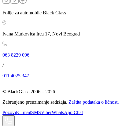
Folije za automobile Black Glass
Ivana Markovića Irca 17, Novi Beograd
063 8229 096
/
011 4025 347
© BlackGlass 2006 –
2026
Zabranjeno preuzimanje sadržaja.
Zaštita podataka o ličnosti
Pozovi
E - mail
SMS
Viber
WhatsApp Chat