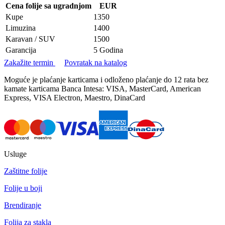
Cena folije sa ugradnjom
EUR
Kupe
1350
Limuzina
1400
Karavan / SUV
1500
Garancija
5 Godina
Zakažite termin
Povratak na katalog
Moguće je plaćanje karticama i odloženo plaćanje do 12 rata bez
kamate karticama Banca Intesa: VISA, MasterCard, American
Express, VISA Electron, Maestro, DinaCard
Usluge
Zaštitne folije
Folije u boji
Brendiranje
Folija za stakla