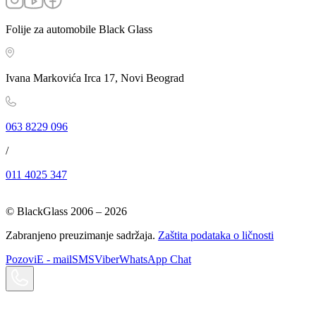
Folije za automobile Black Glass
Ivana Markovića Irca 17, Novi Beograd
063 8229 096
/
011 4025 347
© BlackGlass 2006 –
2026
Zabranjeno preuzimanje sadržaja.
Zaštita podataka o ličnosti
Pozovi
E - mail
SMS
Viber
WhatsApp Chat