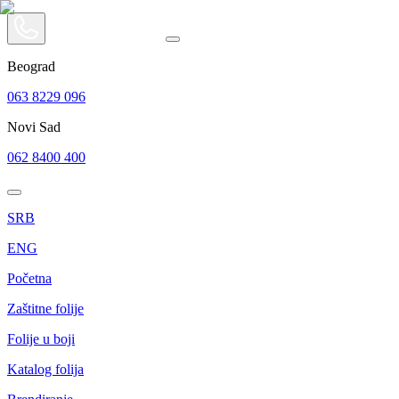
Beograd
063 8229 096
Novi Sad
062 8400 400
SRB
ENG
Početna
Zaštitne folije
Folije u boji
Katalog folija