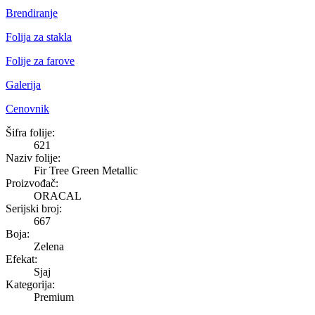
Brendiranje
Folija za stakla
Folije za farove
Galerija
Cenovnik
Fir Tree Green Metallic
Šifra folije:
621
Naziv folije:
Fir Tree Green Metallic
Proizvođač:
ORACAL
Serijski broj:
667
Boja:
Zelena
Efekat:
Sjaj
Kategorija:
Premium