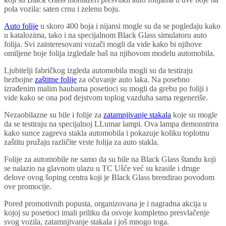
pola vozila: saten crnu i zelenu boju.
Auto folije
u skoro 400 boja i nijansi mogle su da se pogledaju kako
u katalozima, tako i na specijalnom Black Glass simulatoru auto
folija. Svi zainteresovani vozači mogli da vide kako bi njihove
omiljene boje folija izgledale baš na njihovom modelu automobila.
Ljubitelji fabričkog izgleda automobila mogli su da testiraju
bezbojne
zaštitne folije
za očuvanje auto laka. Na posebno
izrađenim malim haubama posetioci su mogli da grebu po foliji i
vide kako se ona pod dejstvom toplog vazduha sama regeneriše.
Nezaobilazne su bile i folije za
zatamnjivanje stakala
koje su mogle
da se testiraju na specijalnoj LLumar lampi. Ova lampa demonstrira
kako sunce zagreva stakla automobila i pokazuje koliku toplotnu
zaštitu pružaju različite vrste folija za auto stakla.
Folije za automobile ne samo da su bile na Black Glass štandu koji
se nalazio na glavnom ulazu u TC Ušće već su krasile i druge
delove ovog šoping centra koji je Black Glass brendirao povodom
ove promocije.
Pored promotivnih popusta, organizovana je i nagradna akcija u
kojoj su posetioci imali priliku da osvoje kompletno presvlačenje
svog vozila, zatamnjivanje stakala i još mnogo toga.