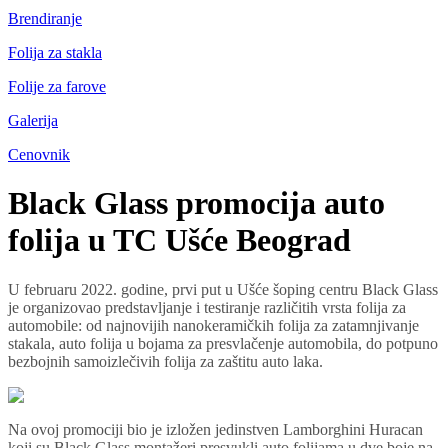
Brendiranje
Folija za stakla
Folije za farove
Galerija
Cenovnik
Black Glass promocija auto
folija u TC Ušće Beograd
U februaru 2022. godine, prvi put u Ušće šoping centru Black Glass
je organizovao predstavljanje i testiranje različitih vrsta folija za
automobile: od najnovijih nanokeramičkih folija za zatamnjivanje
stakala, auto folija u bojama za presvlačenje automobila, do potpuno
bezbojnih samoizlečivih folija za zaštitu auto laka.
Na ovoj promociji bio je izložen jedinstven Lamborghini Huracan
koji su Black Glass montažeri presvukli auto folijama u dve boje na