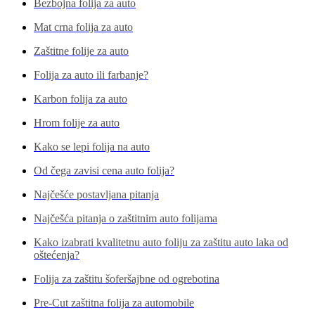
Bezbojna folija za auto
Mat crna folija za auto
Zaštitne folije za auto
Folija za auto ili farbanje?
Karbon folija za auto
Hrom folije za auto
Kako se lepi folija na auto
Od čega zavisi cena auto folija?
Najčešće postavljana pitanja
Najčešća pitanja o zaštitnim auto folijama
Kako izabrati kvalitetnu auto foliju za zaštitu auto laka od
oštećenja?
Folija za zaštitu šoferšajbne od ogrebotina
Pre-Cut zaštitna folija za automobile