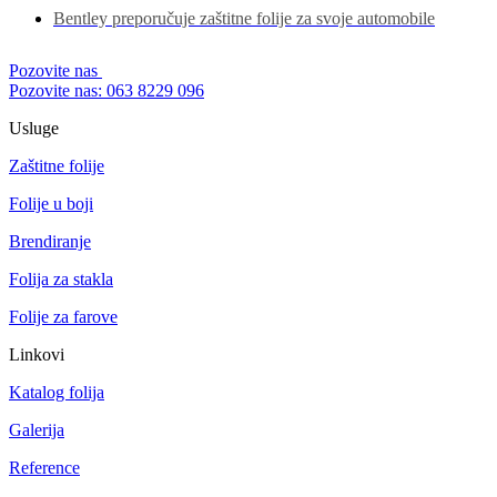
Bentley preporučuje zaštitne folije za svoje automobile
Pozovite nas
Pozovite nas: 063 8229 096
Usluge
Zaštitne folije
Folije u boji
Brendiranje
Folija za stakla
Folije za farove
Linkovi
Katalog folija
Galerija
Reference