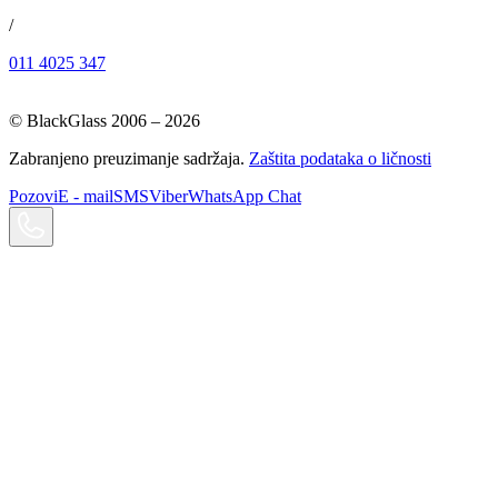
/
011 4025 347
© BlackGlass 2006 –
2026
Zabranjeno preuzimanje sadržaja.
Zaštita podataka o ličnosti
Pozovi
E - mail
SMS
Viber
WhatsApp Chat