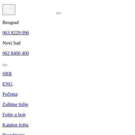
Beograd
063 8229 096
Novi Sad
062 8400 400
SRB
ENG
Početna
Zaštitne folije
Folije u boji
Katalog folija