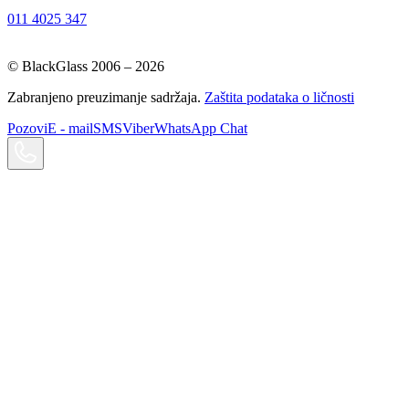
011 4025 347
© BlackGlass 2006 –
2026
Zabranjeno preuzimanje sadržaja.
Zaštita podataka o ličnosti
Pozovi
E - mail
SMS
Viber
WhatsApp Chat