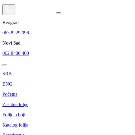
Beograd
063 8229 096
Novi Sad
062 8400 400
SRB
ENG
Početna
Zaštitne folije
Folije u boji
Katalog folija