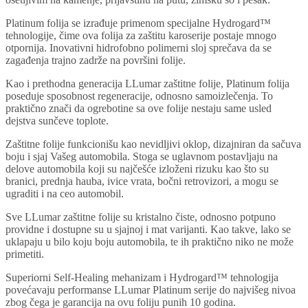
Platinum folija se izrađuje primenom specijalne Hydrogard™
tehnologije, čime ova folija za zaštitu karoserije postaje mnogo
otpornija. Inovativni hidrofobno polimerni sloj sprečava da se
zagađenja trajno zadrže na površini folije.
Kao i prethodna generacija LLumar zaštitne folije, Platinum folija
poseduje sposobnost regeneracije, odnosno samoizlečenja. To
praktično znači da ogrebotine sa ove folije nestaju same usled
dejstva sunčeve toplote.
Zaštitne folije funkcionišu kao nevidljivi oklop, dizajniran da sačuva
boju i sjaj Vašeg automobila. Stoga se uglavnom postavljaju na
delove automobila koji su najčešće izloženi rizuku kao što su
branici, prednja hauba, ivice vrata, bočni retrovizori, a mogu se
ugraditi i na ceo automobil.
Sve LLumar zaštitne folije su kristalno čiste, odnosno potpuno
providne i dostupne su u sjajnoj i mat varijanti. Kao takve, lako se
uklapaju u bilo koju boju automobila, te ih praktično niko ne može
primetiti.
Superiorni Self-Healing mehanizam i Hydrogard™ tehnologija
povećavaju performanse LLumar Platinum serije do najvišeg nivoa
zbog čega je garancija na ovu foliju punih 10 godina.