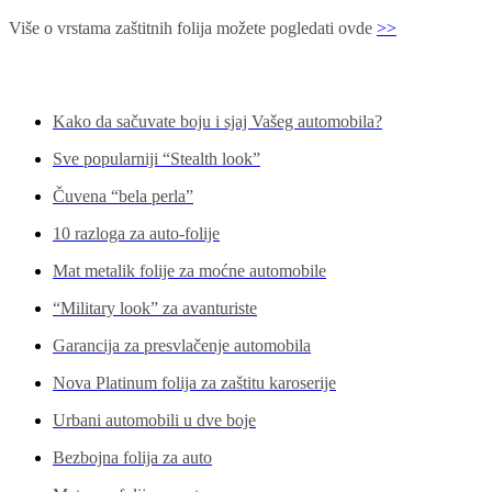
Više o vrstama zaštitnih folija možete pogledati ovde
>>
Pogledajte još...
Kako da sačuvate boju i sjaj Vašeg automobila?
Sve popularniji “Stealth look”
Čuvena “bela perla”
10 razloga za auto-folije
Mat metalik folije za moćne automobile
“Military look” za avanturiste
Garancija za presvlačenje automobila
Nova Platinum folija za zaštitu karoserije
Urbani automobili u dve boje
Bezbojna folija za auto