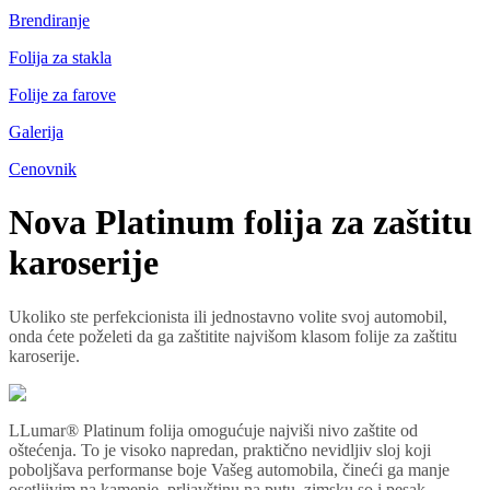
Brendiranje
Folija za stakla
Folije za farove
Galerija
Cenovnik
Nova Platinum folija za zaštitu
karoserije
Ukoliko ste perfekcionista ili jednostavno volite svoj automobil,
onda ćete poželeti da ga zaštitite najvišom klasom folije za zaštitu
karoserije.
LLumar® Platinum folija omogućuje najviši nivo zaštite od
oštećenja. To je visoko napredan, praktično nevidljiv sloj koji
poboljšava performanse boje Vašeg automobila, čineći ga manje
osetljivim na kamenje, prljavštinu na putu, zimsku so i pesak.