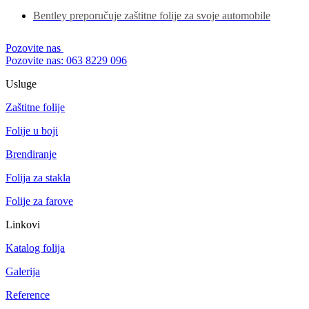
Bentley preporučuje zaštitne folije za svoje automobile
Pozovite nas
Pozovite nas: 063 8229 096
Usluge
Zaštitne folije
Folije u boji
Brendiranje
Folija za stakla
Folije za farove
Linkovi
Katalog folija
Galerija
Reference