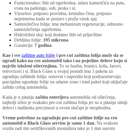
Funkcionalno: štiti od ogrebotina, udara kamenčića na putu,
vrata na parkingu, soli, peska i sl.
Vizuelno: potpuno providna, kristalno čista, potpuno
neprimetna kada se postavi i pruža visok sjaj
Samoizlečiva folija: ima mehanizam regeneracije, odnosno
samoizlečenja ogrebotina.
Hidrofobni sloj: koji dodatno štiti od prljavštine
Debljina folije:
195 mikrona
Garancija:
7 godina
Kao i sve
zaštitne auto folije
i pre-cut zaštitna folija može da se
ugradi kako na ceo automobil tako i na pojedine delove koju si
najviše izloženi oštećenjima.
To su hauba, branici, krila, farovi,
retrovizori i sl. Black Glass u svojoj ponudi ima 3 paketa za
ugradnju zaštitnih folija: osnovni i napredni koji podrazumevaju
parcijalnu ugradnju folije na udarne zone i total paket koji uključuje
zaštitu celog automobila.
Kada je u pitanju
zaštita enterijera
automobila od oštećenja,
najbolji izbor je svakako pre-cut zaštitna folija jer su u pitanju sitniji
delovi i mašinska preciznost u ovom slučaju je neophodna.
Vreme potrebno za ugradnju pre-cut zaštitne folije na ceo
automobil u Black Glass servisu je samo 1 dan.
Na svakom
vozilu radi tim sertifikovanih montažera tako je 1 dan sasvim