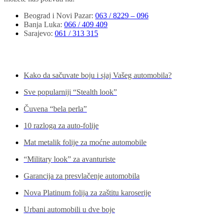
Beograd i Novi Pazar
:
063 / 8229 – 096
Banja Luka
:
066 / 409 409
Sarajevo
:
061 / 313 315
Pogledajte još...
Kako da sačuvate boju i sjaj Vašeg automobila?
Sve popularniji “Stealth look”
Čuvena “bela perla”
10 razloga za auto-folije
Mat metalik folije za moćne automobile
“Military look” za avanturiste
Garancija za presvlačenje automobila
Nova Platinum folija za zaštitu karoserije
Urbani automobili u dve boje