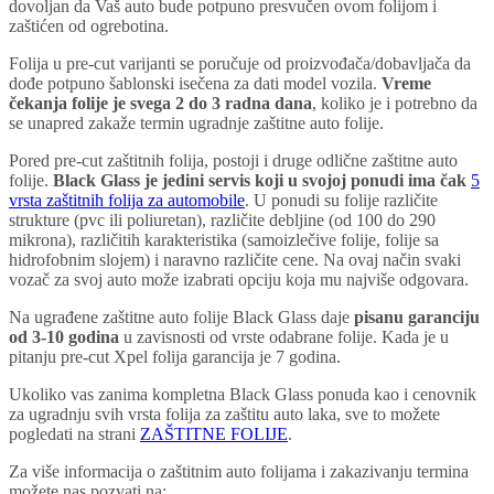
dovoljan da Vaš auto bude potpuno presvučen ovom folijom i
zaštićen od ogrebotina.
Folija u pre-cut varijanti se poručuje od proizvođača/dobavljača da
dođe potpuno šablonski isečena za dati model vozila.
Vreme
čekanja folije je svega 2 do 3 radna dana
, koliko je i potrebno da
se unapred zakaže termin ugradnje zaštitne auto folije.
Pored pre-cut zaštitnih folija, postoji i druge odlične zaštitne auto
folije.
Black Glass je jedini servis koji u svojoj ponudi ima čak
5
vrsta zaštitnih folija za automobile
. U ponudi su folije različite
strukture (pvc ili poliuretan), različite debljine (od 100 do 290
mikrona), različitih karakteristika (samoizlečive folije, folije sa
hidrofobnim slojem) i naravno različite cene. Na ovaj način svaki
vozač za svoj auto može izabrati opciju koja mu najviše odgovara.
Na ugrađene zaštitne auto folije Black Glass daje
pisanu garanciju
od 3-10 godina
u zavisnosti od vrste odabrane folije. Kada je u
pitanju pre-cut Xpel folija garancija je 7 godina.
Ukoliko vas zanima kompletna Black Glass ponuda kao i cenovnik
za ugradnju svih vrsta folija za zaštitu auto laka, sve to možete
pogledati na strani
ZAŠTITNE FOLIJE
.
Za više informacija o zaštitnim auto folijama i zakazivanju termina
možete nas pozvati na: