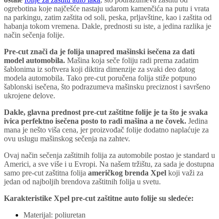
ogrebotina koje najčešće nastaju udarom kamenčića na putu i vrata
na parkingu, zatim zaštita od soli, peska, prljavštine, kao i zaštita od
habanja tokom vremena. Dakle, prednosti su iste, a jedina razlika je
način sečenja folije.
Pre-cut znači da je folija unapred mašinski isečena za dati
model automobila.
Mašina koja seče foliju radi prema zadatim
šablonima iz softvera koji diktira dimenzije za svaki deo datog
modela automobila. Tako pre-cut poručena folija stiže potpuno
šablonski isečena, što podrazumeva mašinsku preciznost i savršeno
ukrojene delove.
Dakle, glavna prednost pre-cut zaštitne folije je ta što je svaka
ivica perfektno isečena posto to radi mašina a ne čovek.
Jedina
mana je nešto viša cena, jer proizvođač folije dodatno naplaćuje za
ovu uslugu mašinskog sečenja na zahtev.
Ovaj način sečenja zaštitnih folija za automobile postao je standard u
Americi, a sve više i u Evropi. Na našem tržištu, za sada je dostupna
samo pre-cut zaštitna folija
američkog brenda Xpel
koji važi za
jedan od najboljih brendova zaštitnih folija u svetu.
Karakteristike Xpel pre-cut zaštitne auto folije su sledeće:
Materijal: poliuretan