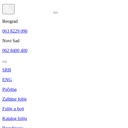
Beograd
063 8229 096
Novi Sad
062 8400 400
SRB
ENG
Početna
Zaštitne folije
Folije u boji
Katalog folija