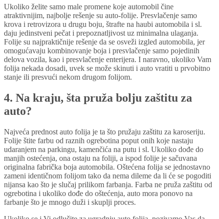
Ukoliko želite samo male promene koje automobil čine
atraktivnijim, najbolje rešenje su auto-folije. Presvlačenje samo
krova i retrovizora u drugu boju, štrafte na haubi automobila i sl.
daju jedinstveni pečat i prepoznatljivost uz minimalna ulaganja.
Folije su najpraktičnije rešenje da se osveži izgled automobila, jer
omogućavaju kombinovanje boja i presvlačenje samo pojedinih
delova vozila, kao i presvlačenje enterijera. I naravno, ukoliko Vam
folija nekada dosadi, uvek se može skinuti i auto vratiti u prvobitno
stanje ili presvući nekom drugom folijom.
4. Na kraju, šta pruža bolju zaštitu za
auto?
Najveća prednost auto folija je ta što pružaju zaštitu za karoseriju.
Folije štite farbu od raznih ogrebotina poput onih koje nastaju
udaranjem na parkingu, kamenčića na putu i sl. Ukoliko dođe do
manjih ostećenja, ona ostaju na foliji, a ispod folije je sačuvana
originalna fabrička boja automobila. Oštećena folija se jednostavno
zameni identičnom folijom tako da nema dileme da li će se pogoditi
nijansa kao što je slučaj prilikom farbanja. Farba ne pruža zaštitu od
ogrebotina i ukoliko dođe do oštećenja, auto mora ponovo na
farbanje što je mnogo duži i skuplji proces.
Ukoliko se i Vi odlučite za ugradnju auto folija, pozivamo Vas da