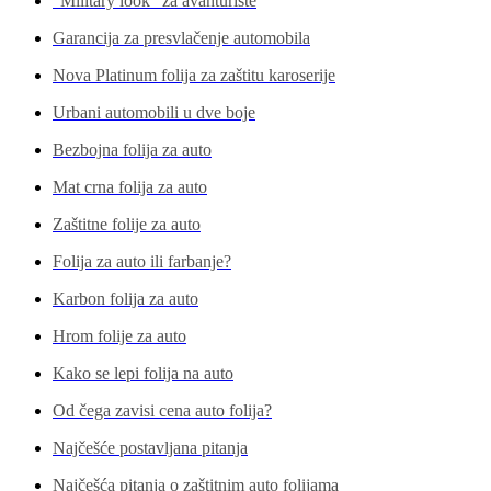
“Military look” za avanturiste
Garancija za presvlačenje automobila
Nova Platinum folija za zaštitu karoserije
Urbani automobili u dve boje
Bezbojna folija za auto
Mat crna folija za auto
Zaštitne folije za auto
Folija za auto ili farbanje?
Karbon folija za auto
Hrom folije za auto
Kako se lepi folija na auto
Od čega zavisi cena auto folija?
Najčešće postavljana pitanja
Najčešća pitanja o zaštitnim auto folijama