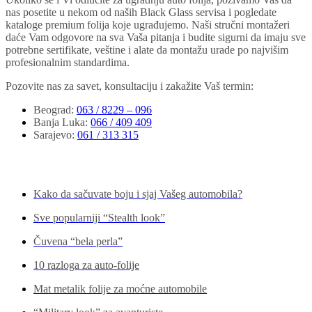
nas posetite u nekom od naših Black Glass servisa i pogledate
kataloge premium folija koje ugrađujemo. Naši stručni montažeri
daće Vam odgovore na sva Vaša pitanja i budite sigurni da imaju sve
potrebne sertifikate, veštine i alate da montažu urade po najvišim
profesionalnim standardima.
Pozovite nas za savet, konsultaciju i zakažite Vaš termin:
Beograd
:
063 / 8229 – 096
Banja Luka
:
066 / 409 409
Sarajevo
:
061 / 313 315
Pogledajte još...
Kako da sačuvate boju i sjaj Vašeg automobila?
Sve popularniji “Stealth look”
Čuvena “bela perla”
10 razloga za auto-folije
Mat metalik folije za moćne automobile