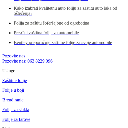
Kako izabrati kvalitetnu auto foliju za zaštitu auto laka od
oštećenja?
Folija za zaštitu šoferšajbne od ogrebotina
Pre-Cut zaštitna folija za automobile
Bentley preporučuje zaštitne folije za svoje automobile
Pozovite nas
Pozovite nas: 063 8229 096
Usluge
Zaštitne folije
Folije u boji
Brendiranje
Folija za stakla
Folije za farove