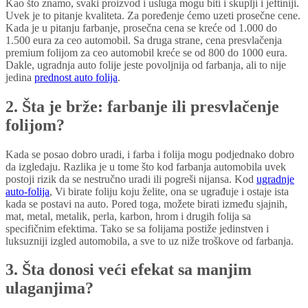
Kao što znamo, svaki proizvod i usluga mogu biti i skuplji i jeftiniji.
Uvek je to pitanje kvaliteta. Za poređenje ćemo uzeti prosečne cene.
Kada je u pitanju farbanje, prosečna cena se kreće od 1.000 do
1.500 eura za ceo automobil. Sa druga strane, cena presvlačenja
premium folijom za ceo automobil kreće se od 800 do 1000 eura.
Dakle, ugradnja auto folije jeste povoljnija od farbanja, ali to nije
jedina
prednost auto folija
.
2. Šta je brže: farbanje ili presvlačenje
folijom?
Kada se posao dobro uradi, i farba i folija mogu podjednako dobro
da izgledaju. Razlika je u tome što kod farbanja automobila uvek
postoji rizik da se nestručno uradi ili pogreši nijansa. Kod
ugradnje
auto-folija
, Vi birate foliju koju želite, ona se ugrađuje i ostaje ista
kada se postavi na auto. Pored toga, možete birati između sjajnih,
mat, metal, metalik, perla, karbon, hrom i drugih folija sa
specifičnim efektima. Tako se sa folijama postiže jedinstven i
luksuzniji izgled automobila, a sve to uz niže troškove od farbanja.
3. Šta donosi veći efekat sa manjim
ulaganjima?