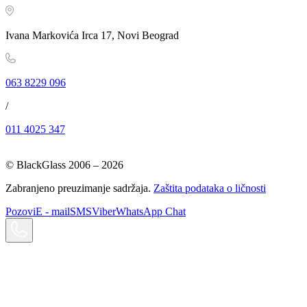
Ivana Markovića Irca 17, Novi Beograd
063 8229 096
/
011 4025 347
© BlackGlass 2006 –
2026
Zabranjeno preuzimanje sadržaja.
Zaštita podataka o ličnosti
Pozovi
E - mail
SMS
Viber
WhatsApp Chat