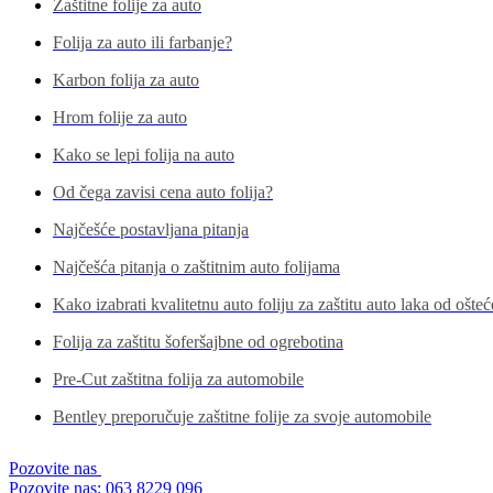
Zaštitne folije za auto
Folija za auto ili farbanje?
Karbon folija za auto
Hrom folije za auto
Kako se lepi folija na auto
Od čega zavisi cena auto folija?
Najčešće postavljana pitanja
Najčešća pitanja o zaštitnim auto folijama
Kako izabrati kvalitetnu auto foliju za zaštitu auto laka od ošte
Folija za zaštitu šoferšajbne od ogrebotina
Pre-Cut zaštitna folija za automobile
Bentley preporučuje zaštitne folije za svoje automobile
Pozovite nas
Pozovite nas: 063 8229 096