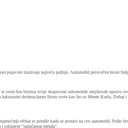
 svojom pojavom izazivaju najveću pažnju. Automobil presvučen hrom fo
ti iz sveta šou biznisa svoje skupocene automobile ulepšavale upravo ov
a luksuznim destinacijama širom sveta kao što su Monte Karlo, Dubai i 
jmoćniji efekat se postiže kada se postavi na ceo automobil. Pošto hrom
 i odsjajem “uglačanog metala“.