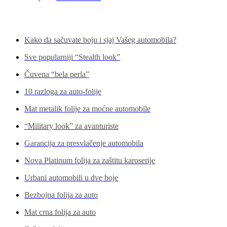
Pogledajte još...
Kako da sačuvate boju i sjaj Vašeg automobila?
Sve popularniji “Stealth look”
Čuvena “bela perla”
10 razloga za auto-folije
Mat metalik folije za moćne automobile
“Military look” za avanturiste
Garancija za presvlačenje automobila
Nova Platinum folija za zaštitu karoserije
Urbani automobili u dve boje
Bezbojna folija za auto
Mat crna folija za auto