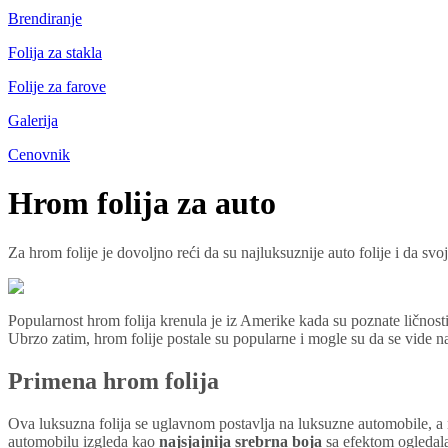
Brendiranje
Folija za stakla
Folije za farove
Galerija
Cenovnik
Hrom folija za auto
Za hrom folije je dovoljno reći da su najluksuznije auto folije i da
Popularnost hrom folija krenula je iz Amerike kada su poznate ličnos
Ubrzo zatim, hrom folije postale su popularne i mogle su da se vide n
Primena hrom folija
Ova luksuzna folija se uglavnom postavlja na luksuzne automobile, a na
automobilu izgleda kao
najsjajnija srebrna boja
sa efektom ogledala