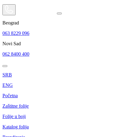
Beograd
063 8229 096
Novi Sad
062 8400 400
SRB
ENG
Početna
Zaštitne folije
Folije u boji
Katalog folija