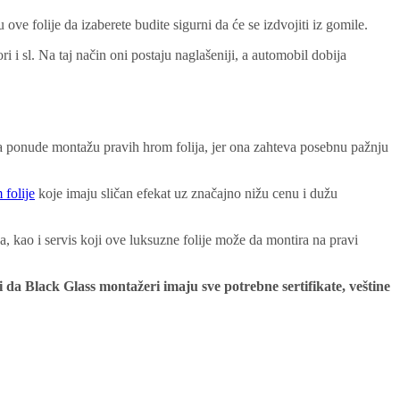
 ove folije da izaberete budite sigurni da će se izdvojiti iz gomile.
ori i sl. Na taj način oni postaju naglašeniji, a automobil dobija
da ponude montažu pravih hrom folija, jer ona zahteva posebnu pažnju
folije
koje imaju sličan efekat uz značajno nižu cenu i dužu
na, kao i servis koji ove luksuzne folije može da montira na pravi
 da Black Glass montažeri imaju sve potrebne sertifikate, veštine