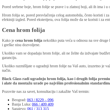
Pored srebrne boje, hrom folije se prave i u zlatnoj boji, ali ih ima i u
Hrom folija se, pored presvlačenja celog automobila, često koristi i z
efektniji izgled. Pored eksterijera, ova folija može da se koristi i za en
Cena hrom folija
Kako je
cena hrom folija
nekoliko puta veća u odnosu na sve druge k
i greške nisu dozvoljene.
Ukoliko vam se dopadaju hrom folije, ali ne želite da izdvajate budžet
garanciju.
Ukoliko razmišljate o ugradnji hrom folije na Vaš auto, izuzetno je v
način.
Black Glass radi ugradnju hrom folija, kao i drugih folija premiu
i alate da montažu urade po najvišim profesionalnim standardim
Pozovite nas za savet, konsultaciju i zakažite Vaš termin:
Beograd
:
063 / 8229 – 096
Banja Luka
:
066 / 409 409
Sarajevo
:
061 / 313 315