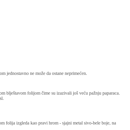
lijom jednostavno ne može da ostane neprimećen.
om blještavom folijom čime su izazivali još veću pažnju paparaca.
sl.
 folija izgleda kao pravi hrom - sjajni metal sivo-bele boje, na