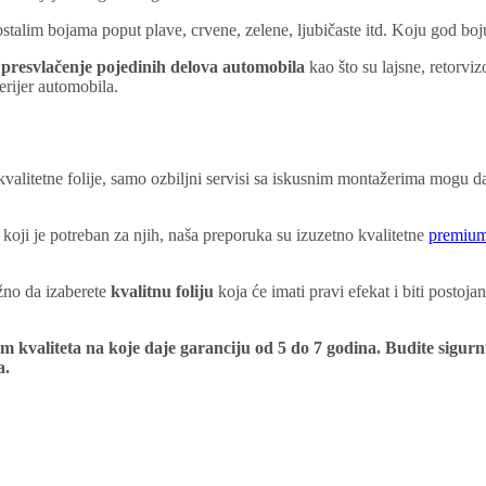
 ostalim bojama poput plave, crvene, zelene, ljubičaste itd. Koju god boju
a
presvlačenje pojedinih delova automobila
kao što su lajsne, retorviz
terijer automobila.
valitetne folije, samo ozbiljni servisi sa iskusnim montažerima mogu 
 koji je potreban za njih, naša preporuka su izuzetno kvalitetne
premium 
ažno da izaberete
kvalitnu foliju
koja će imati pravi efekat i biti postoja
m kvaliteta na koje daje garanciju od 5 do 7 godina. Budite sigurni
a.