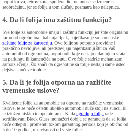
poput krova, retrovizora, spojlera, itd. ne unose se izmene u
saobraćajnu, jer se folija u tom slučaju posmatra kao nalepnica.
4. Da li folija ima zaštitnu funkciju?
Sve folije za automobile imaju i zaštitnu funkciju jer štite originalnu
farbu od ogrebotina i habanja. Ipak, najefikasnije su namenske
zaštitne folije za karoseriju
. Ove folije su potpuno providne i
praktično nevidljive, ali predstavljaju najefikasniji štit za Vaš
automobil od ogrebotina, poput onih koje nastaju udaranjem vrata
na parkingu ili kamenčića na putu. Ove folije sadrže mehanizam
samoizlečenja, što znači da ogrebotine sa folije nestaju same usled
dejstva sunčeve toplote.
5. Da li je folija otporna na različite
vremenske uslove?
Kvalitetne folije za automobile su otporne na različite vremenske
uslove, te se neće oštetiti ukoliko automobil duže stoji na suncu, ili
je izložen niskim temperaturama. Kada
ugradnju folija
rade
sertifikovani Black Glass montažeri dobija se garancija da se folija
neće odlepiti i promeniti tokom garantnog perioda koji je obično od
5 do 10 godina, u zavisnosti od vrste folije.