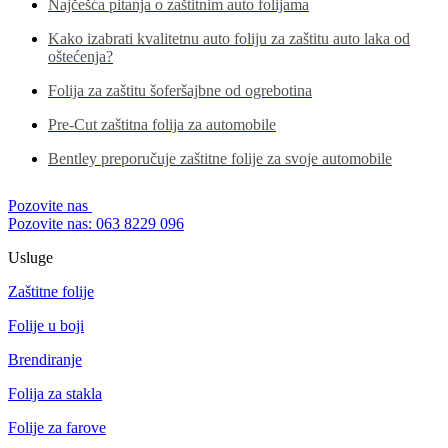
Najčešća pitanja o zaštitnim auto folijama
Kako izabrati kvalitetnu auto foliju za zaštitu auto laka od
oštećenja?
Folija za zaštitu šoferšajbne od ogrebotina
Pre-Cut zaštitna folija za automobile
Bentley preporučuje zaštitne folije za svoje automobile
Pozovite nas
Pozovite nas: 063 8229 096
Usluge
Zaštitne folije
Folije u boji
Brendiranje
Folija za stakla
Folije za farove