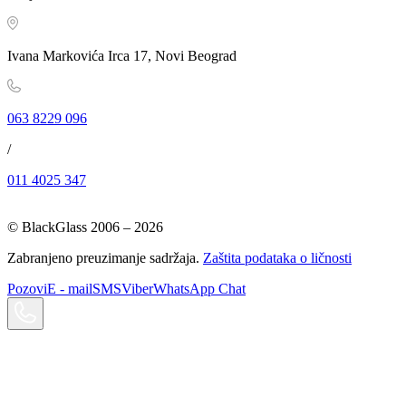
Ivana Markovića Irca 17, Novi Beograd
063 8229 096
/
011 4025 347
© BlackGlass 2006 –
2026
Zabranjeno preuzimanje sadržaja.
Zaštita podataka o ličnosti
Pozovi
E - mail
SMS
Viber
WhatsApp Chat