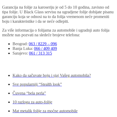
Garancija na folije za karoseriju je od 5 do 10 godina, zavisno od
tipa folije. U Black Glass servisu na ugradjene folije dobijate pisanu
garanciju koja se odnosi na to da folija vremenom neće promeniti
boju i karakteristike i da se neće odlepiti.
Za više informacija o folijama za automobile i ugradnji auto folija
možete nas pozvati na sledeće brojeve telefona:
Beograd
:
063 / 8229 – 096
Banja Luka
:
066 / 409 409
Sarajevo
:
061 / 313 315
Pogledajte još...
Kako da sačuvate boju i sjaj Vašeg automobila?
Sve popularniji “Stealth look”
Čuvena “bela perla”
10 razloga za auto-folije
Mat metalik folije za moćne automobile