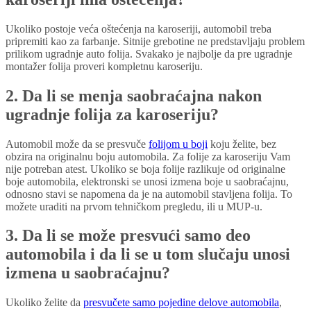
Ukoliko postoje veća oštećenja na karoseriji, automobil treba
pripremiti kao za farbanje. Sitnije grebotine ne predstavljaju problem
prilikom ugradnje auto folija. Svakako je najbolje da pre ugradnje
montažer folija proveri kompletnu karoseriju.
2. Da li se menja saobraćajna nakon
ugradnje folija za karoseriju?
Automobil može da se presvuče
folijom u boji
koju želite, bez
obzira na originalnu boju automobila. Za folije za karoseriju Vam
nije potreban atest. Ukoliko se boja folije razlikuje od originalne
boje automobila, elektronski se unosi izmena boje u saobraćajnu,
odnosno stavi se napomena da je na automobil stavljena folija. To
možete uraditi na prvom tehničkom pregledu, ili u MUP-u.
3. Da li se može presvući samo deo
automobila i da li se u tom slučaju unosi
izmena u saobraćajnu?
Ukoliko želite da
presvučete samo pojedine delove automobila
,