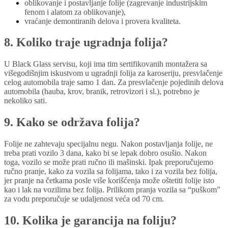
oblikovanje i postavljanje folije (zagrevanje industrijskim
fenom i alatom za oblikovanje),
vraćanje demontiranih delova i provera kvaliteta.
8. Koliko traje ugradnja folija?
U Black Glass servisu, koji ima tim sertifikovanih montažera sa
višegodišnjim iskustvom u ugradnji folija za karoseriju, presvlačenje
celog automobila traje samo 1 dan. Za presvlačenje pojedinih delova
automobila (hauba, krov, branik, retrovizori i sl.), potrebno je
nekoliko sati.
9. Kako se održava folija?
Folije ne zahtevaju specijalnu negu. Nakon postavljanja folije, ne
treba prati vozilo 3 dana, kako bi se lepak dobro osušio. Nakon
toga, vozilo se može prati ručno ili mašinski. Ipak preporučujemo
ručno pranje, kako za vozila sa folijama, tako i za vozila bez folija,
jer pranje na četkama posle više korišćenja može oštetiti folije isto
kao i lak na vozilima bez folija. Prilikom pranja vozila sa “puškom”
za vodu preporučuje se udaljenost veća od 70 cm.
10. Kolika je garancija na foliju?