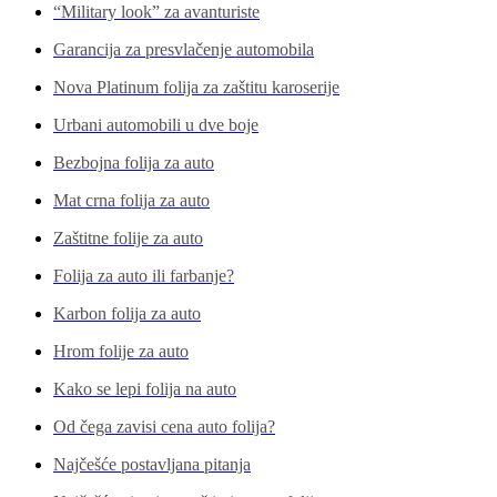
“Military look” za avanturiste
Garancija za presvlačenje automobila
Nova Platinum folija za zaštitu karoserije
Urbani automobili u dve boje
Bezbojna folija za auto
Mat crna folija za auto
Zaštitne folije za auto
Folija za auto ili farbanje?
Karbon folija za auto
Hrom folije za auto
Kako se lepi folija na auto
Od čega zavisi cena auto folija?
Najčešće postavljana pitanja