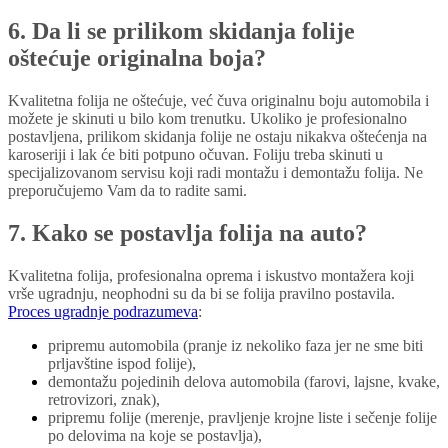
6. Da li se prilikom skidanja folije
oštećuje originalna boja?
Kvalitetna folija ne oštećuje, već čuva originalnu boju automobila i
možete je skinuti u bilo kom trenutku. Ukoliko je profesionalno
postavljena, prilikom skidanja folije ne ostaju nikakva oštećenja na
karoseriji i lak će biti potpuno očuvan. Foliju treba skinuti u
specijalizovanom servisu koji radi montažu i demontažu folija. Ne
preporučujemo Vam da to radite sami.
7. Kako se postavlja folija na auto?
Kvalitetna folija, profesionalna oprema i iskustvo montažera koji
vrše ugradnju, neophodni su da bi se folija pravilno postavila.
Proces ugradnje podrazumeva
:
pripremu automobila (pranje iz nekoliko faza jer ne sme biti
prljavštine ispod folije),
demontažu pojedinih delova automobila (farovi, lajsne, kvake,
retrovizori, znak),
pripremu folije (merenje, pravljenje krojne liste i sečenje folije
po delovima na koje se postavlja),